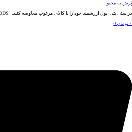
پرش به محتوا
در ستی پتی پول ارزشمند خود را با کالای مرغوب معاوضه کنید. | BY SETIPETI , EXCHANGE YOUR VALUABLE MONEY WITH QUALITY GOODS
۰
تومان
0