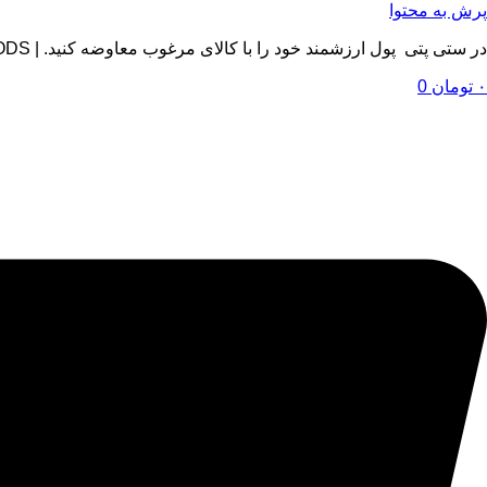
پرش به محتوا
در ستی پتی پول ارزشمند خود را با کالای مرغوب معاوضه کنید. | BY SETIPETI , EXCHANGE YOUR VALUABLE MONEY WITH QUALITY GOODS
۰
تومان
0