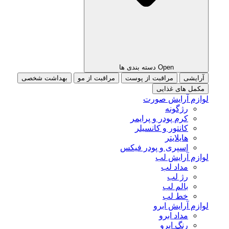
Open دسته بندی ها
آرایشی
مراقبت از پوست
مراقبت از مو
بهداشت شخصی
مکمل های غذایی
لوازم آرایش صورت
رژگونه
کرم پودر و پرایمر
کانتور و کانسیلر
هایلایتر
اسپری و پودر فیکس
لوازم آرایش لب
مداد لب
رژ لب
بالم لب
خط لب
لوازم آرایش ابرو
مداد ابرو
رنگ ابرو