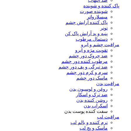
ضد التهاب
پاک کننده و شوینده
شوینده صورت
میسلارواتر
پاک کننده آرایش چشم
تونر
پنبه و پد آرایش پاک کن
دستمال مرطوب
مراقبت چشم و ابرو
تقویت مژه و ابرو
ضد چروک دور چشم
مرطوب کننده دور چشم
ضد تیرگی و پف دور چشم
سرم و کرم دور چشم
ماسک دور چشم
مراقبت بدن
روغن و لوسیون بدن
ضد ترک و اسکار
روشن کننده بدن
اسکراب بدن
سفت کننده پوست بدن
مراقبت لب
نرم کننده و بالم لب
ماسک و پچ لب