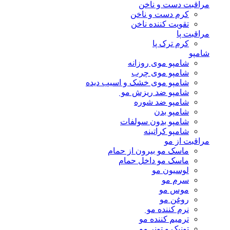
مراقبت دست و ناخن
کرم دست و ناخن
تقویت کننده ناخن
مراقبت پا
کرم ترک پا
شامپو
شامپو موی روزانه
شامپو موی چرب
شامپو موی خشک و اسیب دیده
شامپو ضد ریزش مو
شامپو ضد شوره
شامپو بدن
شامپو بدون سولفات
شامپو کراتینه
مراقبت از مو
ماسک مو بیرون از حمام
ماسک مو داخل حمام
لوسیون مو
سرم مو
موس مو
روغن مو
نرم کننده مو
ترمیم کننده مو
تونیک و تونر مو