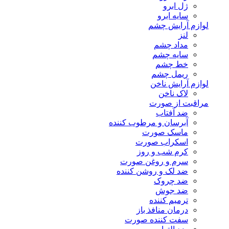
ژل ابرو
سایه ابرو
لوازم آرایش چشم
لنز
مداد چشم
سایه چشم
خط چشم
ریمل چشم
لوازم آرایش ناخن
لاک ناخن
مراقبت از صورت
ضد آفتاب
آبرسان و مرطوب کننده
ماسک صورت
اسکراب صورت
کرم شب و روز
سرم و روغن صورت
ضد لک و روشن کننده
ضد چروک
ضد جوش
ترمیم کننده
درمان منافذ باز
سفت کننده صورت