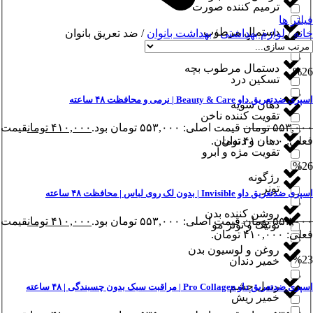
ترمیم کننده صورت
فیلتر ها
دستمال مرطوب
خانه
/
لوازم بهداشتی
/
بهداشت بانوان
/ ضد تعریق بانوان
ترمیم کننده مو
دستمال مرطوب بچه
%26
تسکین درد
اسپری ضدتعریق داو Beauty & Care | نرمی و محافظت ۴۸ ساعته
دهان شویه
تقویت کننده ناخن
۵۵۳,۰۰۰
تومان
قیمت اصلی: ۵۵۳,۰۰۰ تومان بود.
۴۱۰,۰۰۰
تومان
قیمت
فعلی: ۴۱۰,۰۰۰ تومان.
دهان و دندان
تقویت مژه و ابرو
%26
رژگونه
تونر
اسپری ضدتعریق داو Invisible | بدون لک روی لباس‌ | محافظت ۴۸ ساعته
روشن کننده بدن
۵۵۳,۰۰۰
تومان
قیمت اصلی: ۵۵۳,۰۰۰ تومان بود.
۴۱۰,۰۰۰
تومان
قیمت
تونیک و تونر مو
فعلی: ۴۱۰,۰۰۰ تومان.
روغن و لوسیون بدن
%23
خمیر دندان
ریمل چشم
اسپری ضدتعریق داو Pro Collagen | مراقبت سبک بدون چسبندگی | ۴۸ ساعته
خمیر ریش