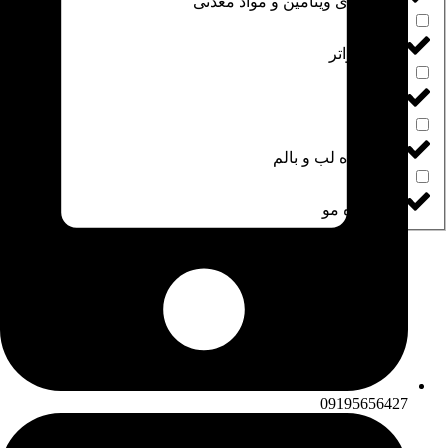
مکمل‌های ویتامین و مواد معدنی
میسلارواتر
نخ دندان
نرم کننده لب و بالم
نرم‌کننده مو
‭09195656427