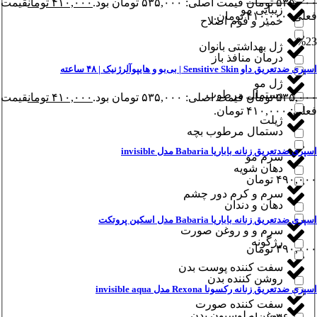
۵۳۵,۰۰۰
تومان
قیمت اصلی: ۵۳۵,۰۰۰ تومان بود.
۴۱۰,۰۰۰
تومان
قیمت
زیبایی مو
فعلی: ۴۱۰,۰۰۰ تومان.
خمیر و فوم اصلاح
%23
ژل بهداشتی بانوان
درمان منافذ باز
اسپری ضدتعریق داو Sensitive Skin | بی‌بو و هایپوآلرژنیک | ۴۸ ساعته
ژل مو
دستمال مرطوب
۵۳۵,۰۰۰
تومان
قیمت اصلی: ۵۳۵,۰۰۰ تومان بود.
۴۱۰,۰۰۰
تومان
قیمت
فعلی: ۴۱۰,۰۰۰ تومان.
ژیلت
دستمال مرطوب بچه
اسپری ضدتعریق زنانه باباریا Babaria مدل invisible
سرم مو
دهان شویه
۴۹۰,۰۰۰
تومان
سرم و کرم دور چشم
دهان و دندان
اسپری ضدتعریق زنانه باباریا Babaria مدل اسکین پروتکت
سرم و و روغن صورت
رژگونه
۴۹۰,۰۰۰
تومان
سفت کننده پوست بدن
روشن کننده بدن
اسپری ضدتعریق زنانه رکسونا Rexona مدل invisible aqua
سفت کننده صورت
روغن و لوسیون بدن