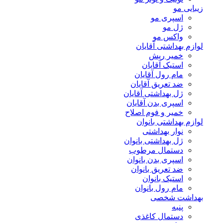
زیبایی مو
اسپری مو
ژل مو
واکس مو
لوازم بهداشتی آقایان
خمیر ریش
استیک آقایان
مام رول آقایان
ضد تعریق آقایان
ژل بهداشتی آقایان
اسپری بدن آقایان
خمیر و فوم اصلاح
لوازم بهداشتی بانوان
نوار بهداشتی
ژل بهداشتی بانوان
دستمال مرطوب
اسپری بدن بانوان
ضد تعریق بانوان
استیک بانوان
مام رول بانوان
بهداشت شخصی
پنبه
دستمال کاغذی