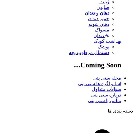
ژیلت
صابون
دهان و دندان
خمیر دندان
دهان شویه
مسواک
نخ دندان
بهداشت کودک
پوشک
دستمال مرطوب بچه
Coming Soon....
مجله ستی پتی
آسا و اگره ها ستی پتی
سوالات متداول
درباره ستی پتی
تماس با ستی پتی
دسته بندی ها