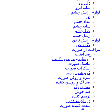
ژل ابرو
سایه ابرو
لوازم آرایش چشم
لنز
مداد چشم
سایه چشم
خط چشم
ریمل چشم
لوازم آرایش ناخن
لاک ناخن
مراقبت از صورت
ضد آفتاب
آبرسان و مرطوب کننده
ماسک صورت
اسکراب صورت
کرم شب و روز
سرم و روغن صورت
ضد لک و روشن کننده
ضد چروک
ضد جوش
ترمیم کننده
درمان منافذ باز
سفت کننده صورت