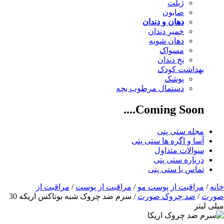
ژیلت
صابون
دهان و دندان
خمیر دندان
دهان شویه
مسواک
نخ دندان
بهداشت کودک
پوشک
دستمال مرطوب بچه
Coming Soon....
مجله ستی پتی
آسا و اگره ها ستی پتی
سوالات متداول
درباره ستی پتی
تماس با ستی پتی
خانه
/
مراقبت از پوست مو
/
مراقبت از پوست
/
مراقبت از
صورت
/
ضد چروک صورت
/ سرم ضد چروک شبه بوتاکس اریکه 30
میلی لیتر