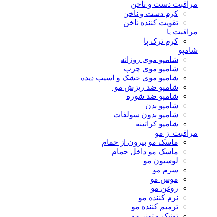
مراقبت دست و ناخن
کرم دست و ناخن
تقویت کننده ناخن
مراقبت پا
کرم ترک پا
شامپو
شامپو موی روزانه
شامپو موی چرب
شامپو موی خشک و اسیب دیده
شامپو ضد ریزش مو
شامپو ضد شوره
شامپو بدن
شامپو بدون سولفات
شامپو کراتینه
مراقبت از مو
ماسک مو بیرون از حمام
ماسک مو داخل حمام
لوسیون مو
سرم مو
موس مو
روغن مو
نرم کننده مو
ترمیم کننده مو
تونیک و تونر مو