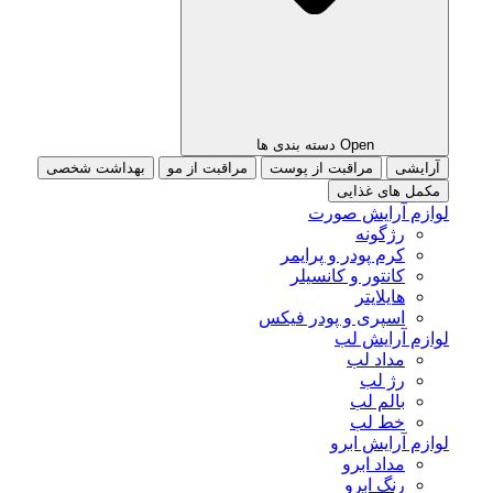
Open دسته بندی ها
آرایشی
مراقبت از پوست
مراقبت از مو
بهداشت شخصی
مکمل های غذایی
لوازم آرایش صورت
رژگونه
کرم پودر و پرایمر
کانتور و کانسیلر
هایلایتر
اسپری و پودر فیکس
لوازم آرایش لب
مداد لب
رژ لب
بالم لب
خط لب
لوازم آرایش ابرو
مداد ابرو
رنگ ابرو