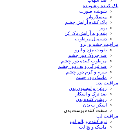
ضد التهاب
پاک کننده و شوینده
شوینده صورت
میسلارواتر
پاک کننده آرایش چشم
تونر
پنبه و پد آرایش پاک کن
دستمال مرطوب
مراقبت چشم و ابرو
تقویت مژه و ابرو
ضد چروک دور چشم
مرطوب کننده دور چشم
ضد تیرگی و پف دور چشم
سرم و کرم دور چشم
ماسک دور چشم
مراقبت بدن
روغن و لوسیون بدن
ضد ترک و اسکار
روشن کننده بدن
اسکراب بدن
سفت کننده پوست بدن
مراقبت لب
نرم کننده و بالم لب
ماسک و پچ لب