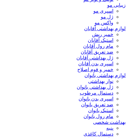
زیبایی مو
اسپری مو
ژل مو
واکس مو
لوازم بهداشتی آقایان
خمیر ریش
استیک آقایان
مام رول آقایان
ضد تعریق آقایان
ژل بهداشتی آقایان
اسپری بدن آقایان
خمیر و فوم اصلاح
لوازم بهداشتی بانوان
نوار بهداشتی
ژل بهداشتی بانوان
دستمال مرطوب
اسپری بدن بانوان
ضد تعریق بانوان
استیک بانوان
مام رول بانوان
بهداشت شخصی
پنبه
دستمال کاغذی