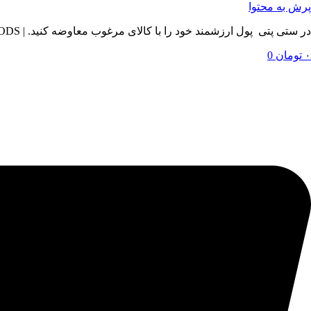
پرش به محتوا
در ستی پتی پول ارزشمند خود را با کالای مرغوب معاوضه کنید. | BY SETIPETI , EXCHANGE YOUR VALUABLE MONEY WITH QUALITY GOODS
۰
تومان
0