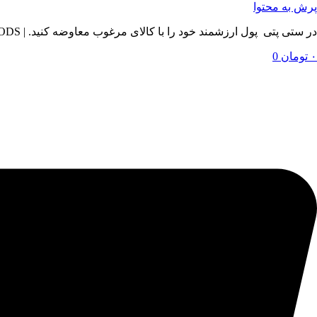
پرش به محتوا
در ستی پتی پول ارزشمند خود را با کالای مرغوب معاوضه کنید. | BY SETIPETI , EXCHANGE YOUR VALUABLE MONEY WITH QUALITY GOODS
۰
تومان
0