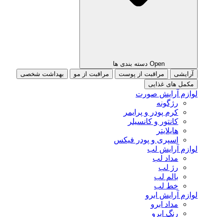
Open دسته بندی ها
آرایشی
مراقبت از پوست
مراقبت از مو
بهداشت شخصی
مکمل های غذایی
لوازم آرایش صورت
رژگونه
کرم پودر و پرایمر
کانتور و کانسیلر
هایلایتر
اسپری و پودر فیکس
لوازم آرایش لب
مداد لب
رژ لب
بالم لب
خط لب
لوازم آرایش ابرو
مداد ابرو
رنگ ابرو