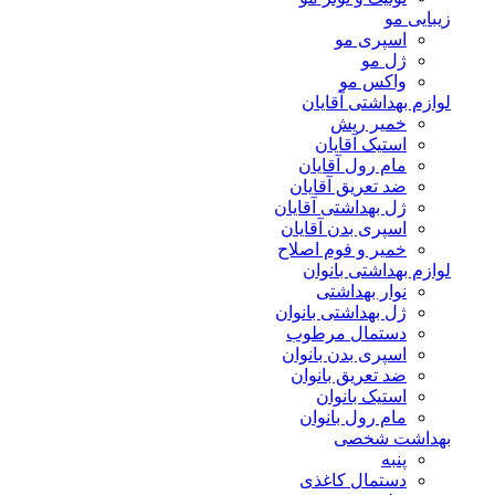
زیبایی مو
اسپری مو
ژل مو
واکس مو
لوازم بهداشتی آقایان
خمیر ریش
استیک آقایان
مام رول آقایان
ضد تعریق آقایان
ژل بهداشتی آقایان
اسپری بدن آقایان
خمیر و فوم اصلاح
لوازم بهداشتی بانوان
نوار بهداشتی
ژل بهداشتی بانوان
دستمال مرطوب
اسپری بدن بانوان
ضد تعریق بانوان
استیک بانوان
مام رول بانوان
بهداشت شخصی
پنبه
دستمال کاغذی