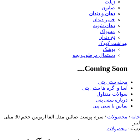
ژیلت
صابون
دهان و دندان
خمیر دندان
دهان شویه
مسواک
نخ دندان
بهداشت کودک
پوشک
دستمال مرطوب بچه
Coming Soon....
مجله ستی پتی
آسا و اگره ها ستی پتی
سوالات متداول
درباره ستی پتی
تماس با ستی پتی
خانه
/
محصولات
/ سرم پوست صائین مدل آلفا آربوتین حجم 30 میلی
لیتر
دسته:
محصولات