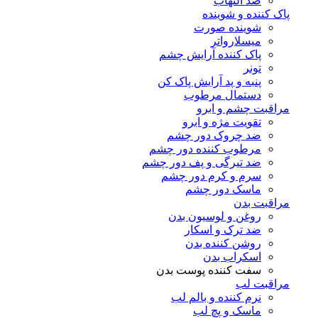
ضد التهاب
پاک کننده و شوینده
شوینده صورت
میسلارواتر
پاک کننده آرایش چشم
تونر
پنبه و پد آرایش پاک کن
دستمال مرطوب
مراقبت چشم و ابرو
تقویت مژه و ابرو
ضد چروک دور چشم
مرطوب کننده دور چشم
ضد تیرگی و پف دور چشم
سرم و کرم دور چشم
ماسک دور چشم
مراقبت بدن
روغن و لوسیون بدن
ضد ترک و اسکار
روشن کننده بدن
اسکراب بدن
سفت کننده پوست بدن
مراقبت لب
نرم کننده و بالم لب
ماسک و پچ لب