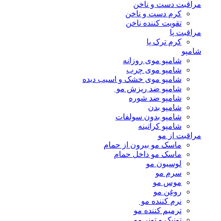
مراقبت دست و ناخن
کرم دست و ناخن
تقویت کننده ناخن
مراقبت پا
کرم ترک پا
شامپو
شامپو موی روزانه
شامپو موی چرب
شامپو موی خشک و اسیب دیده
شامپو ضد ریزش مو
شامپو ضد شوره
شامپو بدن
شامپو بدون سولفات
شامپو کراتینه
مراقبت از مو
ماسک مو بیرون از حمام
ماسک مو داخل حمام
لوسیون مو
سرم مو
موس مو
روغن مو
نرم کننده مو
ترمیم کننده مو
تونیک و تونر مو