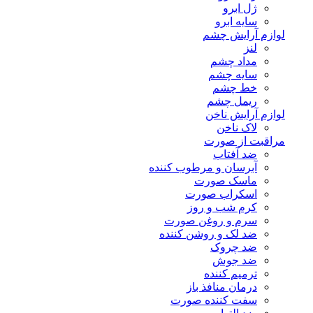
ژل ابرو
سایه ابرو
لوازم آرایش چشم
لنز
مداد چشم
سایه چشم
خط چشم
ریمل چشم
لوازم آرایش ناخن
لاک ناخن
مراقبت از صورت
ضد آفتاب
آبرسان و مرطوب کننده
ماسک صورت
اسکراب صورت
کرم شب و روز
سرم و روغن صورت
ضد لک و روشن کننده
ضد چروک
ضد جوش
ترمیم کننده
درمان منافذ باز
سفت کننده صورت