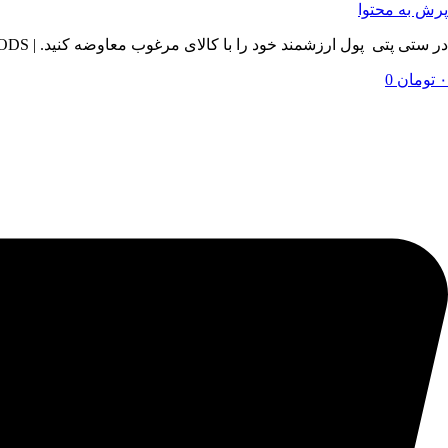
پرش به محتوا
در ستی پتی پول ارزشمند خود را با کالای مرغوب معاوضه کنید. | BY SETIPETI , EXCHANGE YOUR VALUABLE MONEY WITH QUALITY GOODS
۰
تومان
0