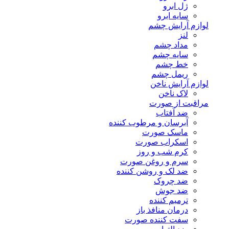
ژل ابرو
سایه ابرو
لوازم آرایش چشم
لنز
مداد چشم
سایه چشم
خط چشم
ریمل چشم
لوازم آرایش ناخن
لاک ناخن
مراقبت از صورت
ضد آفتاب
آبرسان و مرطوب کننده
ماسک صورت
اسکراب صورت
کرم شب و روز
سرم و روغن صورت
ضد لک و روشن کننده
ضد چروک
ضد جوش
ترمیم کننده
درمان منافذ باز
سفت کننده صورت