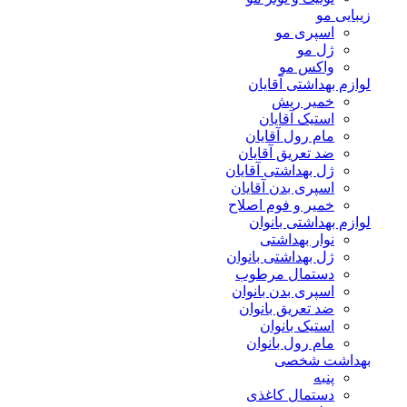
زیبایی مو
اسپری مو
ژل مو
واکس مو
لوازم بهداشتی آقایان
خمیر ریش
استیک آقایان
مام رول آقایان
ضد تعریق آقایان
ژل بهداشتی آقایان
اسپری بدن آقایان
خمیر و فوم اصلاح
لوازم بهداشتی بانوان
نوار بهداشتی
ژل بهداشتی بانوان
دستمال مرطوب
اسپری بدن بانوان
ضد تعریق بانوان
استیک بانوان
مام رول بانوان
بهداشت شخصی
پنبه
دستمال کاغذی