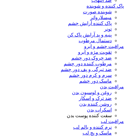
ضد التهاب
پاک کننده و شوینده
شوینده صورت
میسلارواتر
پاک کننده آرایش چشم
تونر
پنبه و پد آرایش پاک کن
دستمال مرطوب
مراقبت چشم و ابرو
تقویت مژه و ابرو
ضد چروک دور چشم
مرطوب کننده دور چشم
ضد تیرگی و پف دور چشم
سرم و کرم دور چشم
ماسک دور چشم
مراقبت بدن
روغن و لوسیون بدن
ضد ترک و اسکار
روشن کننده بدن
اسکراب بدن
سفت کننده پوست بدن
مراقبت لب
نرم کننده و بالم لب
ماسک و پچ لب