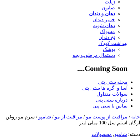
ژیلت
صابون
دهان و دندان
خمیر دندان
دهان شویه
مسواک
نخ دندان
بهداشت کودک
پوشک
دستمال مرطوب بچه
Coming Soon....
مجله ستی پتی
آسا و اگره ها ستی پتی
سوالات متداول
درباره ستی پتی
تماس با ستی پتی
خانه
/
مراقبت از پوست مو
/
مراقبت از مو
/
شامپو
/ سرم مو روغن
آرگان استم سل 100 میلی لیتر
دسته:
شامپو
,
محصولات