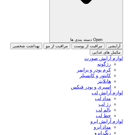
Open دسته بندی ها
آرایشی
مراقبت از پوست
مراقبت از مو
بهداشت شخصی
مکمل های غذایی
لوازم آرایش صورت
رژگونه
کرم پودر و پرایمر
کانتور و کانسیلر
هایلایتر
اسپری و پودر فیکس
لوازم آرایش لب
مداد لب
رژ لب
بالم لب
خط لب
لوازم آرایش ابرو
مداد ابرو
رنگ ابرو