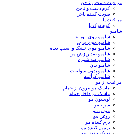
مراقبت دست و ناخن
کرم دست و ناخن
تقویت کننده ناخن
مراقبت پا
کرم ترک پا
شامپو
شامپو موی روزانه
شامپو موی چرب
شامپو موی خشک و اسیب دیده
شامپو ضد ریزش مو
شامپو ضد شوره
شامپو بدن
شامپو بدون سولفات
شامپو کراتینه
مراقبت از مو
ماسک مو بیرون از حمام
ماسک مو داخل حمام
لوسیون مو
سرم مو
موس مو
روغن مو
نرم کننده مو
ترمیم کننده مو
تونیک و تونر مو