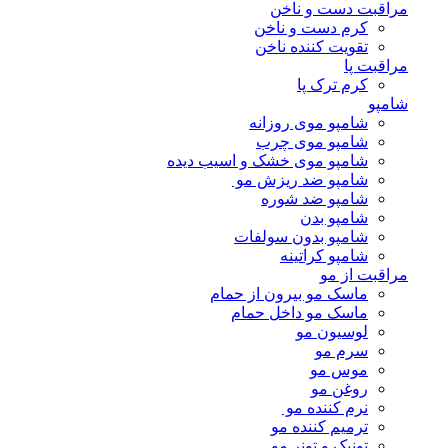
مراقبت دست و ناخن
کرم دست و ناخن
تقویت کننده ناخن
مراقبت پا
کرم ترک پا
شامپو
شامپو موی روزانه
شامپو موی چرب
شامپو موی خشک و اسیب دیده
شامپو ضد ریزش مو
شامپو ضد شوره
شامپو بدن
شامپو بدون سولفات
شامپو کراتینه
مراقبت از مو
ماسک مو بیرون از حمام
ماسک مو داخل حمام
لوسیون مو
سرم مو
موس مو
روغن مو
نرم کننده مو
ترمیم کننده مو
تونیک و تونر مو