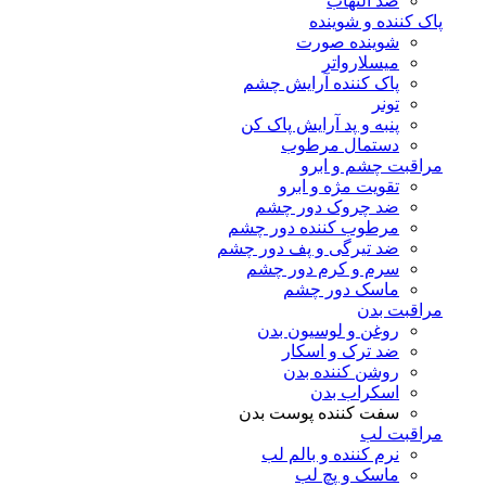
ضد التهاب
پاک کننده و شوینده
شوینده صورت
میسلارواتر
پاک کننده آرایش چشم
تونر
پنبه و پد آرایش پاک کن
دستمال مرطوب
مراقبت چشم و ابرو
تقویت مژه و ابرو
ضد چروک دور چشم
مرطوب کننده دور چشم
ضد تیرگی و پف دور چشم
سرم و کرم دور چشم
ماسک دور چشم
مراقبت بدن
روغن و لوسیون بدن
ضد ترک و اسکار
روشن کننده بدن
اسکراب بدن
سفت کننده پوست بدن
مراقبت لب
نرم کننده و بالم لب
ماسک و پچ لب