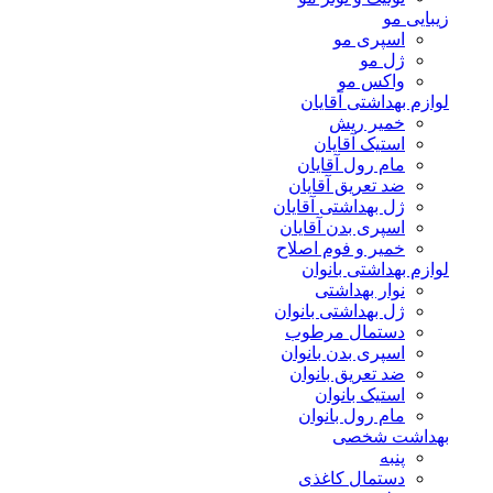
زیبایی مو
اسپری مو
ژل مو
واکس مو
لوازم بهداشتی آقایان
خمیر ریش
استیک آقایان
مام رول آقایان
ضد تعریق آقایان
ژل بهداشتی آقایان
اسپری بدن آقایان
خمیر و فوم اصلاح
لوازم بهداشتی بانوان
نوار بهداشتی
ژل بهداشتی بانوان
دستمال مرطوب
اسپری بدن بانوان
ضد تعریق بانوان
استیک بانوان
مام رول بانوان
بهداشت شخصی
پنبه
دستمال کاغذی