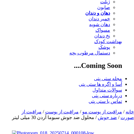
ژیلت
صابون
دهان و دندان
خمیر دندان
دهان شویه
مسواک
نخ دندان
بهداشت کودک
پوشک
دستمال مرطوب بچه
Coming Soon....
مجله ستی پتی
آسا و اگره ها ستی پتی
سوالات متداول
درباره ستی پتی
تماس با ستی پتی
خانه
/
مراقبت از پوست مو
/
مراقبت از پوست
/
مراقبت از
صورت
/
ضد جوش
/ محلول ضد جوش سبوما آردن 30 میلی لیتر