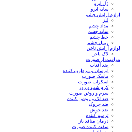
ژل ابرو
سایه ابرو
لوازم آرایش چشم
لنز
مداد چشم
سایه چشم
خط چشم
ریمل چشم
لوازم آرایش ناخن
لاک ناخن
مراقبت از صورت
ضد آفتاب
آبرسان و مرطوب کننده
ماسک صورت
اسکراب صورت
کرم شب و روز
سرم و روغن صورت
ضد لک و روشن کننده
ضد چروک
ضد جوش
ترمیم کننده
درمان منافذ باز
سفت کننده صورت