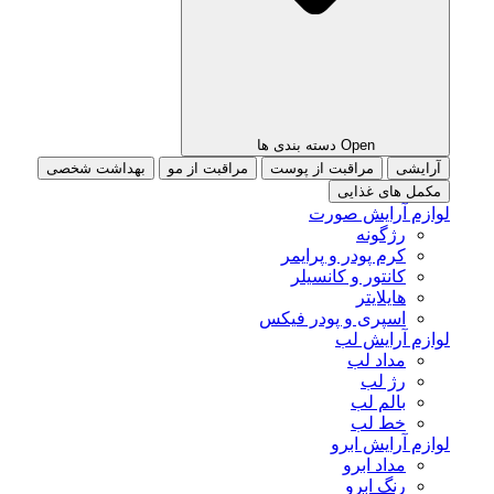
Open دسته بندی ها
آرایشی
مراقبت از پوست
مراقبت از مو
بهداشت شخصی
مکمل های غذایی
لوازم آرایش صورت
رژگونه
کرم پودر و پرایمر
کانتور و کانسیلر
هایلایتر
اسپری و پودر فیکس
لوازم آرایش لب
مداد لب
رژ لب
بالم لب
خط لب
لوازم آرایش ابرو
مداد ابرو
رنگ ابرو