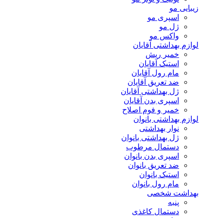
زیبایی مو
اسپری مو
ژل مو
واکس مو
لوازم بهداشتی آقایان
خمیر ریش
استیک آقایان
مام رول آقایان
ضد تعریق آقایان
ژل بهداشتی آقایان
اسپری بدن آقایان
خمیر و فوم اصلاح
لوازم بهداشتی بانوان
نوار بهداشتی
ژل بهداشتی بانوان
دستمال مرطوب
اسپری بدن بانوان
ضد تعریق بانوان
استیک بانوان
مام رول بانوان
بهداشت شخصی
پنبه
دستمال کاغذی