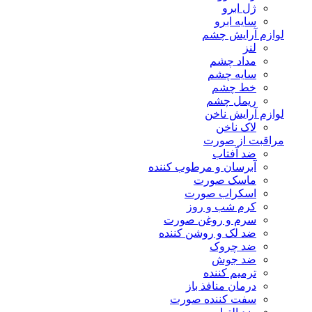
ژل ابرو
سایه ابرو
لوازم آرایش چشم
لنز
مداد چشم
سایه چشم
خط چشم
ریمل چشم
لوازم آرایش ناخن
لاک ناخن
مراقبت از صورت
ضد آفتاب
آبرسان و مرطوب کننده
ماسک صورت
اسکراب صورت
کرم شب و روز
سرم و روغن صورت
ضد لک و روشن کننده
ضد چروک
ضد جوش
ترمیم کننده
درمان منافذ باز
سفت کننده صورت