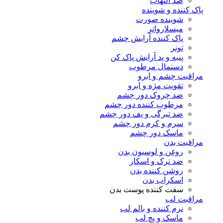
ضد التهاب
پاک کننده و شوینده
شوینده صورت
میسلارواتر
پاک کننده آرایش چشم
تونر
پنبه و پد آرایش پاک کن
دستمال مرطوب
مراقبت چشم و ابرو
تقویت مژه و ابرو
ضد چروک دور چشم
مرطوب کننده دور چشم
ضد تیرگی و پف دور چشم
سرم و کرم دور چشم
ماسک دور چشم
مراقبت بدن
روغن و لوسیون بدن
ضد ترک و اسکار
روشن کننده بدن
اسکراب بدن
سفت کننده پوست بدن
مراقبت لب
نرم کننده و بالم لب
ماسک و پچ لب