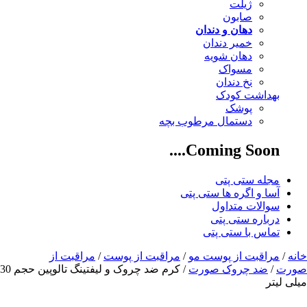
ژیلت
صابون
دهان و دندان
خمیر دندان
دهان شویه
مسواک
نخ دندان
بهداشت کودک
پوشک
دستمال مرطوب بچه
Coming Soon....
مجله ستی پتی
آسا و اگره ها ستی پتی
سوالات متداول
درباره ستی پتی
تماس با ستی پتی
خانه
/
مراقبت از پوست مو
/
مراقبت از پوست
/
مراقبت از
صورت
/
ضد چروک صورت
/ کرم ضد چروک و لیفتینگ تالوپین حجم 30
میلی لیتر