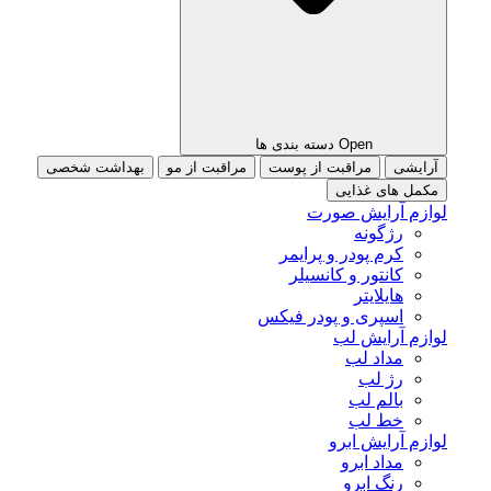
Open دسته بندی ها
آرایشی
مراقبت از پوست
مراقبت از مو
بهداشت شخصی
مکمل های غذایی
لوازم آرایش صورت
رژگونه
کرم پودر و پرایمر
کانتور و کانسیلر
هایلایتر
اسپری و پودر فیکس
لوازم آرایش لب
مداد لب
رژ لب
بالم لب
خط لب
لوازم آرایش ابرو
مداد ابرو
رنگ ابرو