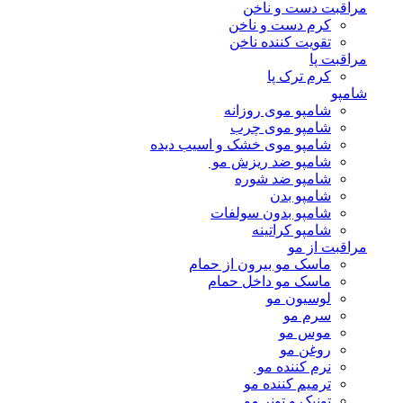
مراقبت دست و ناخن
کرم دست و ناخن
تقویت کننده ناخن
مراقبت پا
کرم ترک پا
شامپو
شامپو موی روزانه
شامپو موی چرب
شامپو موی خشک و اسیب دیده
شامپو ضد ریزش مو
شامپو ضد شوره
شامپو بدن
شامپو بدون سولفات
شامپو کراتینه
مراقبت از مو
ماسک مو بیرون از حمام
ماسک مو داخل حمام
لوسیون مو
سرم مو
موس مو
روغن مو
نرم کننده مو
ترمیم کننده مو
تونیک و تونر مو