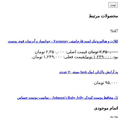
محصولات مرتبط
%47
کلاژن و هیالورونیک اسید فارم‌استی Farmstay – جوانساز و آبرسان قوی پوست
۲,۳۵۰,۰۰۰
تومان
قیمت اصلی: ۲,۳۵۰,۰۰۰ تومان
بود.
۱,۲۴۹,۰۰۰
تومان
قیمت فعلی: ۱,۲۴۹,۰۰۰ تومان.
پد آرایش پاک‌کن ایپک Ipek بسته ۷۰ عددی
۹۵,۰۰۰
تومان
ژل محافظ پوست کودک Johnson’s Baby Jelly – مناسب پوست حساس
اتمام موجودی
%26