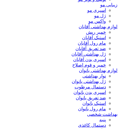
زیبایی مو
اسپری مو
ژل مو
واکس مو
لوازم بهداشتی آقایان
خمیر ریش
استیک آقایان
مام رول آقایان
ضد تعریق آقایان
ژل بهداشتی آقایان
اسپری بدن آقایان
خمیر و فوم اصلاح
لوازم بهداشتی بانوان
نوار بهداشتی
ژل بهداشتی بانوان
دستمال مرطوب
اسپری بدن بانوان
ضد تعریق بانوان
استیک بانوان
مام رول بانوان
بهداشت شخصی
پنبه
دستمال کاغذی