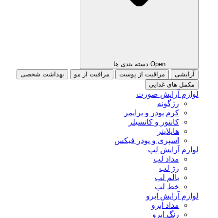
Open دسته بندی ها
آرایشی
مراقبت از پوست
مراقبت از مو
بهداشت شخصی
مکمل های غذایی
لوازم آرایش صورت
رژگونه
کرم پودر و پرایمر
کانتور و کانسیلر
هایلایتر
اسپری و پودر فیکس
لوازم آرایش لب
مداد لب
رژ لب
بالم لب
خط لب
لوازم آرایش ابرو
مداد ابرو
رنگ ابرو