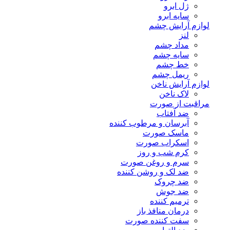
ژل ابرو
سایه ابرو
لوازم آرایش چشم
لنز
مداد چشم
سایه چشم
خط چشم
ریمل چشم
لوازم آرایش ناخن
لاک ناخن
مراقبت از صورت
ضد آفتاب
آبرسان و مرطوب کننده
ماسک صورت
اسکراب صورت
کرم شب و روز
سرم و روغن صورت
ضد لک و روشن کننده
ضد چروک
ضد جوش
ترمیم کننده
درمان منافذ باز
سفت کننده صورت