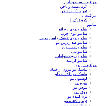
مراقبت دست و ناخن
کرم دست و ناخن
تقویت کننده ناخن
مراقبت پا
کرم ترک پا
شامپو
شامپو موی روزانه
شامپو موی چرب
شامپو موی خشک و اسیب دیده
شامپو ضد ریزش مو
شامپو ضد شوره
شامپو بدن
شامپو بدون سولفات
شامپو کراتینه
مراقبت از مو
ماسک مو بیرون از حمام
ماسک مو داخل حمام
لوسیون مو
سرم مو
موس مو
روغن مو
نرم کننده مو
ترمیم کننده مو
تونیک و تونر مو