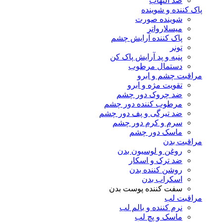
ضد التهاب
پاک کننده و شوینده
شوینده صورت
میسلارواتر
پاک کننده آرایش چشم
تونر
پنبه و پد آرایش پاک کن
دستمال مرطوب
مراقبت چشم و ابرو
تقویت مژه و ابرو
ضد چروک دور چشم
مرطوب کننده دور چشم
ضد تیرگی و پف دور چشم
سرم و کرم دور چشم
ماسک دور چشم
مراقبت بدن
روغن و لوسیون بدن
ضد ترک و اسکار
روشن کننده بدن
اسکراب بدن
سفت کننده پوست بدن
مراقبت لب
نرم کننده و بالم لب
ماسک و پچ لب