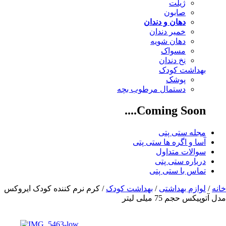
ژیلت
صابون
دهان و دندان
خمیر دندان
دهان شویه
مسواک
نخ دندان
بهداشت کودک
پوشک
دستمال مرطوب بچه
Coming Soon....
مجله ستی پتی
آسا و اگره ها ستی پتی
سوالات متداول
درباره ستی پتی
تماس با ستی پتی
خانه
/
لوازم بهداشتی
/
بهداشت کودک
/ کرم نرم کننده کودک ایروکس
مدل آتوپیکس حجم 75 میلی‌ لیتر