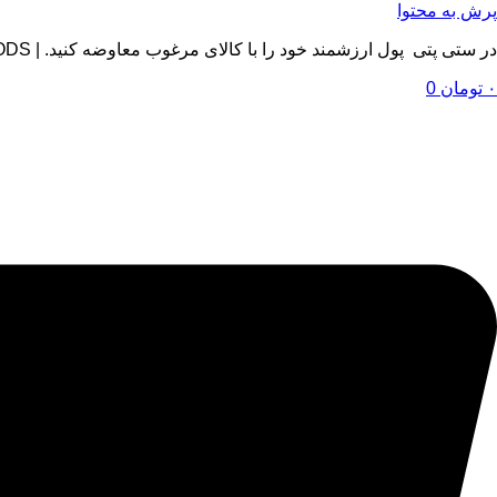
پرش به محتوا
در ستی پتی پول ارزشمند خود را با کالای مرغوب معاوضه کنید. | BY SETIPETI , EXCHANGE YOUR VALUABLE MONEY WITH QUALITY GOODS
۰
تومان
0