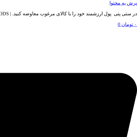
پرش به محتوا
در ستی پتی پول ارزشمند خود را با کالای مرغوب معاوضه کنید. | BY SETIPETI , EXCHANGE YOUR VALUABLE MONEY WITH QUALITY GOODS
۰
تومان
0