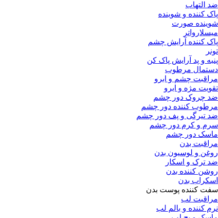
اب
ه و شوینده
صورت
تر
ده آرایش چشم
د آرایش پاک کن
 مرطوب
چشم و ابرو
ه و ابرو
ک دور چشم
ننده دور چشم
ی و پف دور چشم
رم دور چشم
ور چشم
بدن
لوسیون بدن
و اسکار
نده بدن
بدن
ده پوست بدن
لب
ه و بالم لب
پچ لب