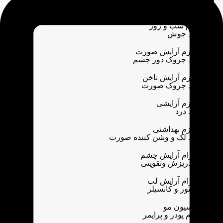
د تیرگی و پف دور چشم
رم شب و روز
د جوش
وازم آرایش صورت
د چروک دور چشم
وازم آرایش ناخن
د چروک صورت
وازم آرایشی
د درد
وازم بهداشتی
د لک و وشن کننده صورت
وزام آرایش چشم
دریزش وتقویتی
وزام آرایش لب
انتور و کانسیلر
وسیون مو
رم پودر و پرایمر