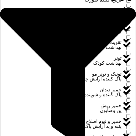
سکین درد
هداشت آقایان
قویت کننده ناخن
هداشت بانوان
قویت مژه و ابرو
هداشت شخصی
ونر
هداشت کودک
ونیک و تونر مو
اک کننده آرایش چشم
میر دندان
اک کننده و شوینده
میر ریش
ن وصابون
میر و فوم اصلاح
نبه و پد آرایش پاک کن