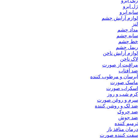
و
رایش چشم
م
شم
م
شم
ایش ناخن
از صورت
ب
و مرطوب کننده
ورت
 صورت
و روز
روغن صورت
 روشن کننده
ک
ش
نده
افذ باز
نده صورت