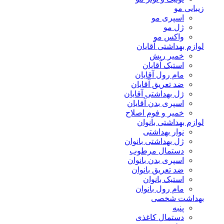
زیبایی مو
اسپری مو
ژل مو
واکس مو
لوازم بهداشتی آقایان
خمیر ریش
استیک آقایان
مام رول آقایان
ضد تعریق آقایان
ژل بهداشتی آقایان
اسپری بدن آقایان
خمیر و فوم اصلاح
لوازم بهداشتی بانوان
نوار بهداشتی
ژل بهداشتی بانوان
دستمال مرطوب
اسپری بدن بانوان
ضد تعریق بانوان
استیک بانوان
مام رول بانوان
بهداشت شخصی
پنبه
دستمال کاغذی