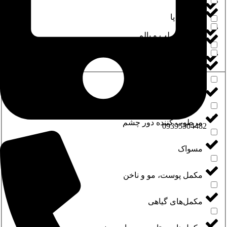
نخ دندان
مراقبت پا
نرم کننده لب و بالم
مراقبت چشم و ابرو
نرم‌کننده مو
مراقبت دست
مراقبت دست و ناخن
مرطوب کننده دور چشم
09395504482
مسواک
مکمل پوست، مو و ناخن
مکمل‌های گیاهی