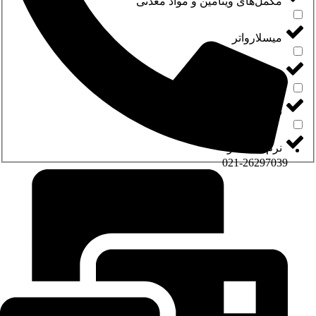
مکمل‌های ویتامین و مواد معدنی
میسلارواتر
نخ دندان
نرم کننده لب و بالم
نرم‌کننده مو
021-26297039