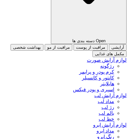
Open دسته بندی ها
آرایشی
مراقبت از پوست
مراقبت از مو
بهداشت شخصی
مکمل های غذایی
لوازم آرایش صورت
رژگونه
کرم پودر و پرایمر
کانتور و کانسیلر
هایلایتر
اسپری و پودر فیکس
لوازم آرایش لب
مداد لب
رژ لب
بالم لب
خط لب
لوازم آرایش ابرو
مداد ابرو
رنگ ابرو