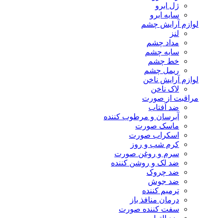
ژل ابرو
سایه ابرو
لوازم آرایش چشم
لنز
مداد چشم
سایه چشم
خط چشم
ریمل چشم
لوازم آرایش ناخن
لاک ناخن
مراقبت از صورت
ضد آفتاب
آبرسان و مرطوب کننده
ماسک صورت
اسکراب صورت
کرم شب و روز
سرم و روغن صورت
ضد لک و روشن کننده
ضد چروک
ضد جوش
ترمیم کننده
درمان منافذ باز
سفت کننده صورت