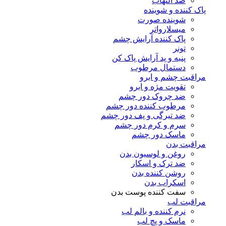
ضد التهاب
پاک کننده و شوینده
شوینده صورت
میسلارواتر
پاک کننده آرایش چشم
تونر
پنبه و پد آرایش پاک کن
دستمال مرطوب
مراقبت چشم و ابرو
تقویت مژه و ابرو
ضد چروک دور چشم
مرطوب کننده دور چشم
ضد تیرگی و پف دور چشم
سرم و کرم دور چشم
ماسک دور چشم
مراقبت بدن
روغن و لوسیون بدن
ضد ترک و اسکار
روشن کننده بدن
اسکراب بدن
سفت کننده پوست بدن
مراقبت لب
نرم کننده و بالم لب
ماسک و پچ لب