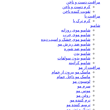
مراقبت دست و ناخن
کرم دست و ناخن
تقویت کننده ناخن
مراقبت پا
کرم ترک پا
شامپو
شامپو موی روزانه
شامپو موی چرب
شامپو موی خشک و اسیب دیده
شامپو ضد ریزش مو
شامپو ضد شوره
شامپو بدن
شامپو بدون سولفات
شامپو کراتینه
مراقبت از مو
ماسک مو بیرون از حمام
ماسک مو داخل حمام
لوسیون مو
سرم مو
موس مو
روغن مو
نرم کننده مو
ترمیم کننده مو
تونیک و تونر مو