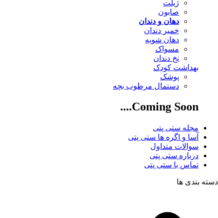
ژیلت
صابون
دهان و دندان
خمیر دندان
دهان شویه
مسواک
نخ دندان
بهداشت کودک
پوشک
دستمال مرطوب بچه
Coming Soon....
مجله ستی پتی
آسا و اگره ها ستی پتی
سوالات متداول
درباره ستی پتی
تماس با ستی پتی
دسته بندی ها