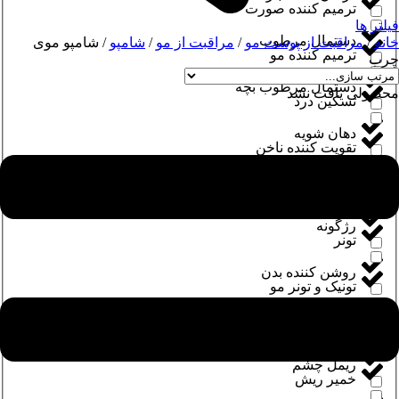
ترمیم کننده صورت
فیلتر ها
دستمال مرطوب
خانه
/
مراقبت از پوست مو
/
مراقبت از مو
/
شامپو
/ شامپو موی
ترمیم کننده مو
چرب
دستمال مرطوب بچه
محصولی یافت نشد
تسکین درد
دهان شویه
تقویت کننده ناخن
دهان و دندان
تقویت مژه و ابرو
رژگونه
تونر
روشن کننده بدن
تونیک و تونر مو
روغن و لوسیون بدن
خمیر دندان
ریمل چشم
خمیر ریش