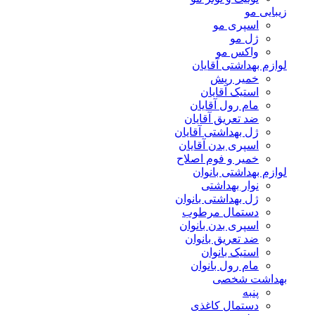
زیبایی مو
اسپری مو
ژل مو
واکس مو
لوازم بهداشتی آقایان
خمیر ریش
استیک آقایان
مام رول آقایان
ضد تعریق آقایان
ژل بهداشتی آقایان
اسپری بدن آقایان
خمیر و فوم اصلاح
لوازم بهداشتی بانوان
نوار بهداشتی
ژل بهداشتی بانوان
دستمال مرطوب
اسپری بدن بانوان
ضد تعریق بانوان
استیک بانوان
مام رول بانوان
بهداشت شخصی
پنبه
دستمال کاغذی