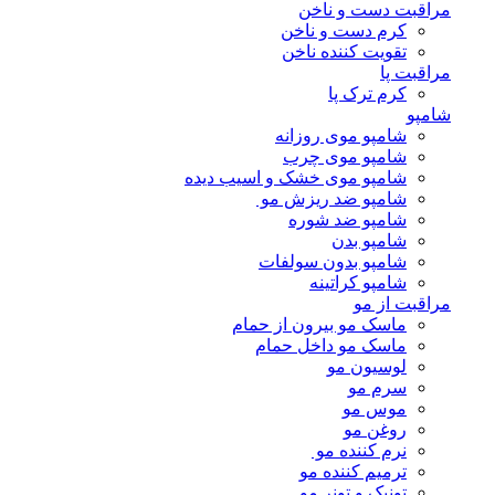
مراقبت دست و ناخن
کرم دست و ناخن
تقویت کننده ناخن
مراقبت پا
کرم ترک پا
شامپو
شامپو موی روزانه
شامپو موی چرب
شامپو موی خشک و اسیب دیده
شامپو ضد ریزش مو
شامپو ضد شوره
شامپو بدن
شامپو بدون سولفات
شامپو کراتینه
مراقبت از مو
ماسک مو بیرون از حمام
ماسک مو داخل حمام
لوسیون مو
سرم مو
موس مو
روغن مو
نرم کننده مو
ترمیم کننده مو
تونیک و تونر مو