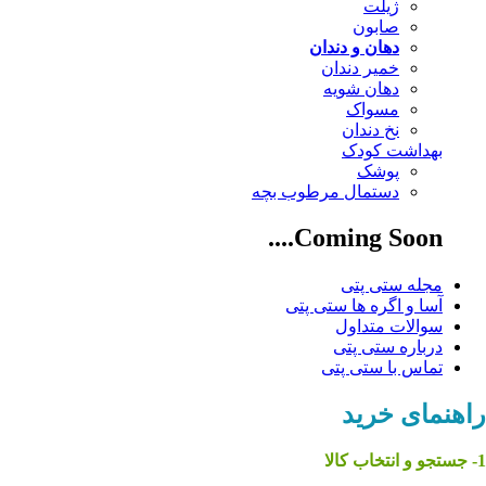
ژیلت
صابون
دهان و دندان
خمیر دندان
دهان شویه
مسواک
نخ دندان
بهداشت کودک
پوشک
دستمال مرطوب بچه
Coming Soon....
مجله ستی پتی
آسا و اگره ها ستی پتی
سوالات متداول
درباره ستی پتی
تماس با ستی پتی
راهنمای خرید
1-
جستجو و انتخاب کالا