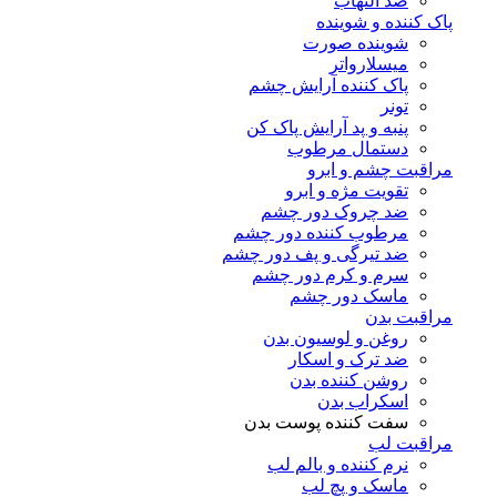
ضد التهاب
پاک کننده و شوینده
شوینده صورت
میسلارواتر
پاک کننده آرایش چشم
تونر
پنبه و پد آرایش پاک کن
دستمال مرطوب
مراقبت چشم و ابرو
تقویت مژه و ابرو
ضد چروک دور چشم
مرطوب کننده دور چشم
ضد تیرگی و پف دور چشم
سرم و کرم دور چشم
ماسک دور چشم
مراقبت بدن
روغن و لوسیون بدن
ضد ترک و اسکار
روشن کننده بدن
اسکراب بدن
سفت کننده پوست بدن
مراقبت لب
نرم کننده و بالم لب
ماسک و پچ لب