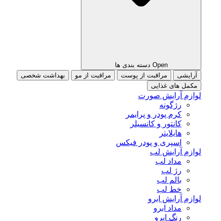
Open دسته بندی ها
آرایشی
مراقبت از پوست
مراقبت از مو
بهداشت شخصی
مکمل های غذایی
لوازم آرایش صورت
رژگونه
کرم پودر و پرایمر
کانتور و کانسیلر
هایلایتر
اسپری و پودر فیکس
لوازم آرایش لب
مداد لب
رژ لب
بالم لب
خط لب
لوازم آرایش ابرو
مداد ابرو
رنگ ابرو