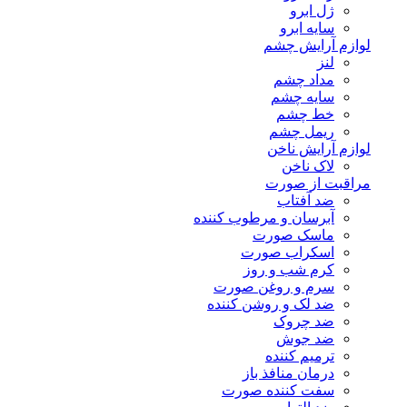
ژل ابرو
سایه ابرو
لوازم آرایش چشم
لنز
مداد چشم
سایه چشم
خط چشم
ریمل چشم
لوازم آرایش ناخن
لاک ناخن
مراقبت از صورت
ضد آفتاب
آبرسان و مرطوب کننده
ماسک صورت
اسکراب صورت
کرم شب و روز
سرم و روغن صورت
ضد لک و روشن کننده
ضد چروک
ضد جوش
ترمیم کننده
درمان منافذ باز
سفت کننده صورت