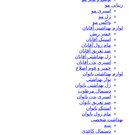
زیبایی مو
اسپری مو
ژل مو
واکس مو
لوازم بهداشتی آقایان
خمیر ریش
استیک آقایان
مام رول آقایان
ضد تعریق آقایان
ژل بهداشتی آقایان
اسپری بدن آقایان
خمیر و فوم اصلاح
لوازم بهداشتی بانوان
نوار بهداشتی
ژل بهداشتی بانوان
دستمال مرطوب
اسپری بدن بانوان
ضد تعریق بانوان
استیک بانوان
مام رول بانوان
بهداشت شخصی
پنبه
دستمال کاغذی