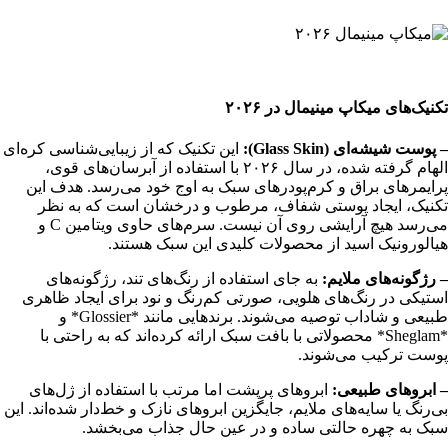
تکنیک‌های میکاپ مینیمال در ۲۰۲۶
– پوست شیشه‌ای (Glass Skin):
این تکنیک که از زیبایی‌شناسی کره‌ای
الهام گرفته شده، در سال ۲۰۲۶ با استفاده از آبرسان‌های قوی،
پرایمرهای براق و کرم‌پودرهای سبک به اوج خود می‌رسد. هدف این
تکنیک، ایجاد پوستی شفاف، مرطوب و درخشان است که به نظر
می‌رسد هیچ آرایشی روی آن نیست. سرم‌های حاوی ویتامین C و
هیالورونیک اسید از محصولات کلیدی این سبک هستند.
– رژگونه‌های ملایم:
به جای استفاده از رنگ‌های تند، رژگونه‌های
استیکی در رنگ‌های هلویی، صورتی کم‌رنگ و نود برای ایجاد ظاهری
طبیعی و شاداب توصیه می‌شوند. برندهایی مانند *Glossier* و
*Sheglam* محصولاتی با بافت سبک ارائه کرده‌اند که به راحتی با
پوست ترکیب می‌شوند.
– ابروهای طبیعی:
ابروهای پرپشت اما مرتب با استفاده از ژل‌های
بی‌رنگ یا سایه‌های ملایم، جایگزین ابروهای نازک و خط‌دار شده‌اند. این
سبک به چهره حالتی ساده و در عین حال جذاب می‌بخشد.