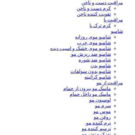
مراقبت دست و ناخن
کرم دست و ناخن
تقویت کننده ناخن
مراقبت پا
کرم ترک پا
شامپو
شامپو موی روزانه
شامپو موی چرب
شامپو موی خشک و اسیب دیده
شامپو ضد ریزش مو
شامپو ضد شوره
شامپو بدن
شامپو بدون سولفات
شامپو کراتینه
مراقبت از مو
ماسک مو بیرون از حمام
ماسک مو داخل حمام
لوسیون مو
سرم مو
موس مو
روغن مو
نرم کننده مو
ترمیم کننده مو
تونیک و تونر مو