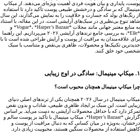
پوست، پایداری و بیان هویت فردی اهمیت ویژه‌ای می‌دهند. از میکاپ
مینیمال که بر سادگی و درخشش طبیعی پوست تأکید دارد تا استفاده
از رنگ‌های بولد که جسارت و خلاقیت را به نمایش می‌گذارند، این سال
شاهد تنوع بی‌نظیری در سبک‌های آرایشی است. در این مقاله، با استناد
به منابع معتبر جهانی مانند مجلات *Vogue*، *Harper’s Bazaar* و
*Elle*، به بررسی جامع ترندهای آرایشی ۲۰۲۶ می‌پردازیم. این راهنما
برای علاقه‌مندان به مراقبت از پوست و آرایش طراحی شده است تا با
جدیدترین تکنیک‌ها و محصولات، ظاهری بی‌نقص و متناسب با سبک
شخصی خود خلق کنند.
۱. میکاپ مینیمال: سادگی در اوج زیبایی
چرا میکاپ مینیمال همچنان محبوب است؟
میکاپ مینیمال در سال ۲۰۲۶ همچنان یکی از ترندهای اصلی دنیای
زیبایی است. این سبک بر ایجاد ظاهری طبیعی، شاداب و بدون نقص
تمرکز دارد که با حداقل محصولات آرایشی به دست می‌آید. بر اساس
گزارش *Harper’s Bazaar*، میکاپ مینیمال با تأکید بر پوست سالم و
درخشان، به‌ویژه در میان کسانی که به دنبال مراقبت از پوست و
کاهش استفاده از محصولات سنگین هستند، محبوبیت زیادی دارد.