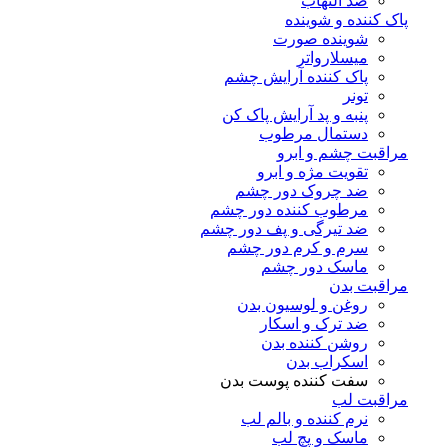
ضد التهاب
پاک کننده و شوینده
شوینده صورت
میسلارواتر
پاک کننده آرایش چشم
تونر
پنبه و پد آرایش پاک کن
دستمال مرطوب
مراقبت چشم و ابرو
تقویت مژه و ابرو
ضد چروک دور چشم
مرطوب کننده دور چشم
ضد تیرگی و پف دور چشم
سرم و کرم دور چشم
ماسک دور چشم
مراقبت بدن
روغن و لوسیون بدن
ضد ترک و اسکار
روشن کننده بدن
اسکراب بدن
سفت کننده پوست بدن
مراقبت لب
نرم کننده و بالم لب
ماسک و پچ لب