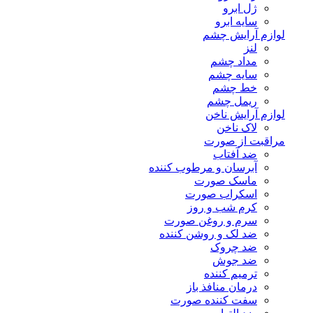
ژل ابرو
سایه ابرو
لوازم آرایش چشم
لنز
مداد چشم
سایه چشم
خط چشم
ریمل چشم
لوازم آرایش ناخن
لاک ناخن
مراقبت از صورت
ضد آفتاب
آبرسان و مرطوب کننده
ماسک صورت
اسکراب صورت
کرم شب و روز
سرم و روغن صورت
ضد لک و روشن کننده
ضد چروک
ضد جوش
ترمیم کننده
درمان منافذ باز
سفت کننده صورت