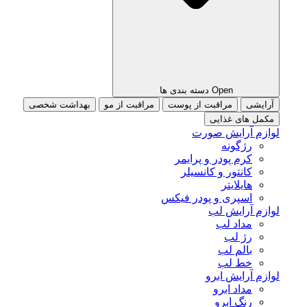
Open دسته بندی ها
آرایشی
مراقبت از پوست
مراقبت از مو
بهداشت شخصی
مکمل های غذایی
لوازم آرایش صورت
رژگونه
کرم پودر و پرایمر
کانتور و کانسیلر
هایلایتر
اسپری و پودر فیکس
لوازم آرایش لب
مداد لب
رژ لب
بالم لب
خط لب
لوازم آرایش ابرو
مداد ابرو
رنگ ابرو