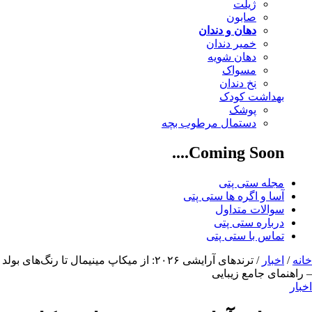
ژیلت
صابون
دهان و دندان
خمیر دندان
دهان شویه
مسواک
نخ دندان
بهداشت کودک
پوشک
دستمال مرطوب بچه
Coming Soon....
مجله ستی پتی
آسا و اگره ها ستی پتی
سوالات متداول
درباره ستی پتی
تماس با ستی پتی
خانه
/
اخبار
/ ترندهای آرایشی ۲۰۲۶: از میکاپ مینیمال تا رنگ‌های بولد
– راهنمای جامع زیبایی
اخبار