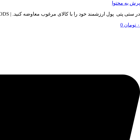
پرش به محتوا
در ستی پتی پول ارزشمند خود را با کالای مرغوب معاوضه کنید. | BY SETIPETI , EXCHANGE YOUR VALUABLE MONEY WITH QUALITY GOODS
۰
تومان
0