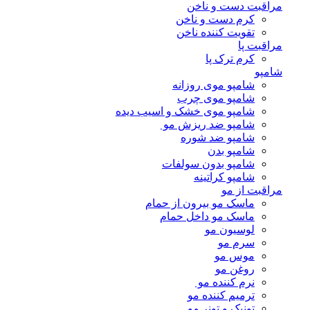
مراقبت دست و ناخن
کرم دست و ناخن
تقویت کننده ناخن
مراقبت پا
کرم ترک پا
شامپو
شامپو موی روزانه
شامپو موی چرب
شامپو موی خشک و اسیب دیده
شامپو ضد ریزش مو
شامپو ضد شوره
شامپو بدن
شامپو بدون سولفات
شامپو کراتینه
مراقبت از مو
ماسک مو بیرون از حمام
ماسک مو داخل حمام
لوسیون مو
سرم مو
موس مو
روغن مو
نرم کننده مو
ترمیم کننده مو
تونیک و تونر مو