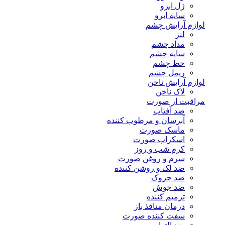
ژل ابرو
سایه ابرو
لوازم آرایش چشم
لنز
مداد چشم
سایه چشم
خط چشم
ریمل چشم
لوازم آرایش ناخن
لاک ناخن
مراقبت از صورت
ضد آفتاب
آبرسان و مرطوب کننده
ماسک صورت
اسکراب صورت
کرم شب و روز
سرم و روغن صورت
ضد لک و روشن کننده
ضد چروک
ضد جوش
ترمیم کننده
درمان منافذ باز
سفت کننده صورت