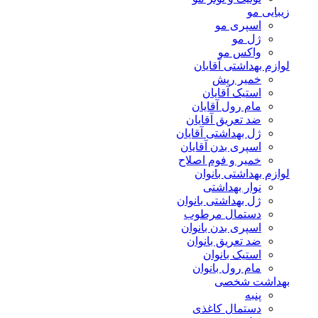
زیبایی مو
اسپری مو
ژل مو
واکس مو
لوازم بهداشتی آقایان
خمیر ریش
استیک آقایان
مام رول آقایان
ضد تعریق آقایان
ژل بهداشتی آقایان
اسپری بدن آقایان
خمیر و فوم اصلاح
لوازم بهداشتی بانوان
نوار بهداشتی
ژل بهداشتی بانوان
دستمال مرطوب
اسپری بدن بانوان
ضد تعریق بانوان
استیک بانوان
مام رول بانوان
بهداشت شخصی
پنبه
دستمال کاغذی