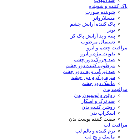
ضد التهاب
پاک کننده و شوینده
شوینده صورت
میسلارواتر
پاک کننده آرایش چشم
تونر
پنبه و پد آرایش پاک کن
دستمال مرطوب
مراقبت چشم و ابرو
تقویت مژه و ابرو
ضد چروک دور چشم
مرطوب کننده دور چشم
ضد تیرگی و پف دور چشم
سرم و کرم دور چشم
ماسک دور چشم
مراقبت بدن
روغن و لوسیون بدن
ضد ترک و اسکار
روشن کننده بدن
اسکراب بدن
سفت کننده پوست بدن
مراقبت لب
نرم کننده و بالم لب
ماسک و پچ لب