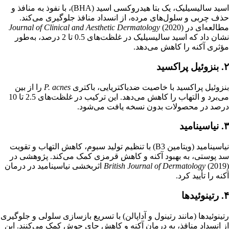
اسید سالیسیلیک، یک بتا هیدروکسی اسید (BHA)، با نفوذ به منافذ و
حذف چربی و سلول‌های مرده، از انسداد منافذ جلوگیری می‌کند.
مطالعه‌ای در
(2020)
Journal of Clinical and Aesthetic Dermatology
نشان داد که اسید سالیسیلیک در غلظت‌های 0.5 تا 2 درصد، به‌طور
مؤثری آکنه را کاهش می‌دهد.
۲. بنزوئیل پراکسید
بنزوئیل پراکسید با خاصیت ضدباکتریایی، باکتری
P. acnes
را از بین
می‌برد و التهاب را کاهش می‌دهد. این ترکیب در غلظت‌های 2.5 تا 10
درصد در محصولات بدون نسخه یافت می‌شود.
۳. نیاسینامید
نیاسینامید (ویتامین B3) با تنظیم تولید سبوم، کاهش التهاب و تقویت
سد پوستی، به بهبود آکنه و کاهش قرمزی کمک می‌کند. پژوهشی در
British Journal of Dermatology
(2019) اثربخشی نیاسینامید در درمان
آکنه را تأیید کرد.
۴. رتینوئیدها
رتینوئیدها (مانند رتینول و آداپالن) با تسریع بازسازی سلولی و جلوگیری
از انسداد منافذ، به درمان آکنه و کاهش جای جوش کمک می‌کنند. این