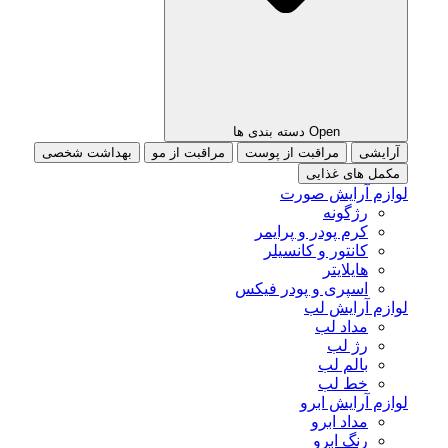
Open دسته بندی ها
آرایشی
مراقبت از پوست
مراقبت از مو
بهداشت شخصی
مکمل های غذایی
لوازم آرایش صورت
رژگونه
کرم پودر و پرایمر
کانتور و کانسیلر
هایلایتر
اسپری و پودر فیکس
لوازم آرایش لب
مداد لب
رژ لب
بالم لب
خط لب
لوازم آرایش ابرو
مداد ابرو
رنگ ابرو