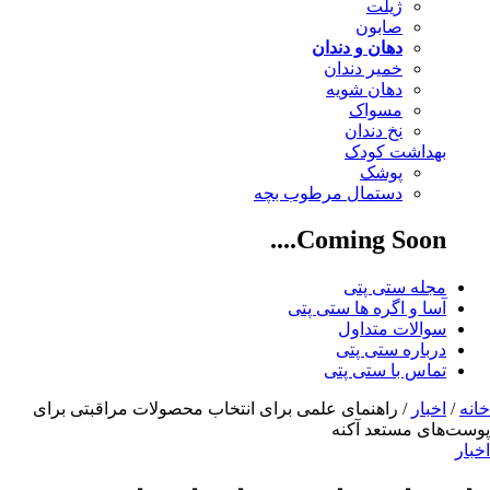
ژیلت
صابون
دهان و دندان
خمیر دندان
دهان شویه
مسواک
نخ دندان
بهداشت کودک
پوشک
دستمال مرطوب بچه
Coming Soon....
مجله ستی پتی
آسا و اگره ها ستی پتی
سوالات متداول
درباره ستی پتی
تماس با ستی پتی
خانه
/
اخبار
/ راهنمای علمی برای انتخاب محصولات مراقبتی برای
پوست‌های مستعد آکنه
اخبار