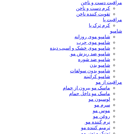
مراقبت دست و ناخن
کرم دست و ناخن
تقویت کننده ناخن
مراقبت پا
کرم ترک پا
شامپو
شامپو موی روزانه
شامپو موی چرب
شامپو موی خشک و اسیب دیده
شامپو ضد ریزش مو
شامپو ضد شوره
شامپو بدن
شامپو بدون سولفات
شامپو کراتینه
مراقبت از مو
ماسک مو بیرون از حمام
ماسک مو داخل حمام
لوسیون مو
سرم مو
موس مو
روغن مو
نرم کننده مو
ترمیم کننده مو
تونیک و تونر مو