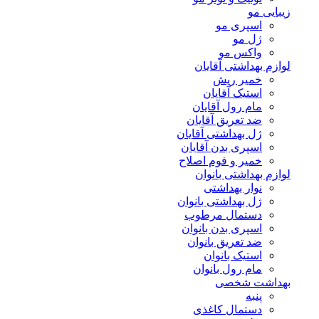
زیبایی مو
اسپری مو
ژل مو
واکس مو
لوازم بهداشتی آقایان
خمیر ریش
استیک آقایان
مام رول آقایان
ضد تعریق آقایان
ژل بهداشتی آقایان
اسپری بدن آقایان
خمیر و فوم اصلاح
لوازم بهداشتی بانوان
نوار بهداشتی
ژل بهداشتی بانوان
دستمال مرطوب
اسپری بدن بانوان
ضد تعریق بانوان
استیک بانوان
مام رول بانوان
بهداشت شخصی
پنبه
دستمال کاغذی