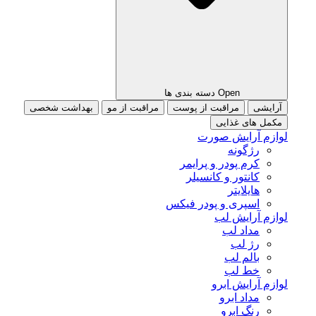
Open دسته بندی ها
آرایشی
مراقبت از پوست
مراقبت از مو
بهداشت شخصی
مکمل های غذایی
لوازم آرایش صورت
رژگونه
کرم پودر و پرایمر
کانتور و کانسیلر
هایلایتر
اسپری و پودر فیکس
لوازم آرایش لب
مداد لب
رژ لب
بالم لب
خط لب
لوازم آرایش ابرو
مداد ابرو
رنگ ابرو