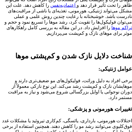
ظاهر را تحت تأثیر قرار دهد و
اعتمادبه‌نفس
را کاهش دهد. علت این
مشکل می‌تواند ژنتیکی، هورمونی، تغذیه‌ای یا ناشی از مراقبت‌های
نادرست باشد. خوشبختانه با رعایت چندین روش علمی و عملی
می‌توان فولیکول‌ها را تقویت کرد، رشد موها را تسریع نمود و حجم و
تراکم موها
را افزایش داد. در این مقاله به بررسی کامل راهکارهای
موثر برای موهای نازک و کم‌پشت می‌پردازیم.
شناخت دلایل نازک شدن و کم‌پشتی موها
عوامل ژنتیکی:
برخی افراد به دلیل وراثت، فولیکول‌های مو ضعیف‌تری دارند و
موهایشان نازک و کم‌پشت رشد می‌کند. این نوع نازکی معمولاً از
دوران نوجوانی یا اوایل بزرگسالی شروع می‌شود و نیاز به مراقبت
مستمر دارد.
تغییرات هورمونی و پزشکی:
اختلالات هورمونی، بارداری، یائسگی، کم‌کاری تیروئید یا مشکلات غدد
فوق‌کلیوی می‌توانند رشد مو را کاهش دهند. همچنین استفاده از برخی
داروها یا کمبود ویتامین‌ها می‌تواند باعث کاهش ضخامت و تراکم مو