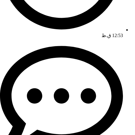
12:53 ق.ظ