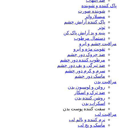
ضد التهاب
پاک کننده و شوینده
شوینده صورت
میسلارواتر
پاک کننده آرایش چشم
تونر
پنبه و پد آرایش پاک کن
دستمال مرطوب
مراقبت چشم و ابرو
تقویت مژه و ابرو
ضد چروک دور چشم
مرطوب کننده دور چشم
ضد تیرگی و پف دور چشم
سرم و کرم دور چشم
ماسک دور چشم
مراقبت بدن
روغن و لوسیون بدن
ضد ترک و اسکار
روشن کننده بدن
اسکراب بدن
سفت کننده پوست بدن
مراقبت لب
نرم کننده و بالم لب
ماسک و پچ لب