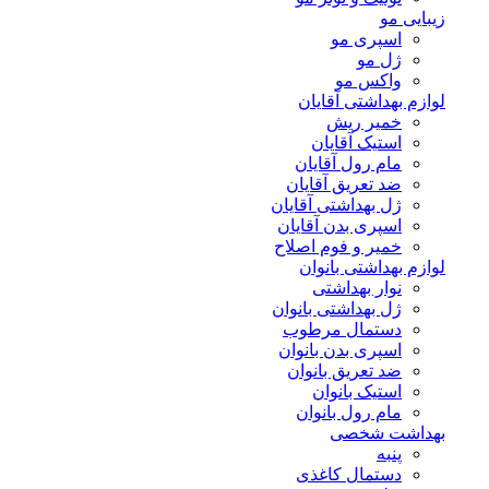
زیبایی مو
اسپری مو
ژل مو
واکس مو
لوازم بهداشتی آقایان
خمیر ریش
استیک آقایان
مام رول آقایان
ضد تعریق آقایان
ژل بهداشتی آقایان
اسپری بدن آقایان
خمیر و فوم اصلاح
لوازم بهداشتی بانوان
نوار بهداشتی
ژل بهداشتی بانوان
دستمال مرطوب
اسپری بدن بانوان
ضد تعریق بانوان
استیک بانوان
مام رول بانوان
بهداشت شخصی
پنبه
دستمال کاغذی