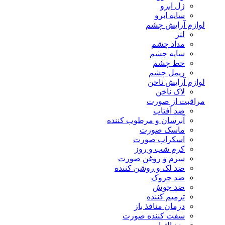
ژل ابرو
سایه ابرو
لوازم آرایش چشم
لنز
مداد چشم
سایه چشم
خط چشم
ریمل چشم
لوازم آرایش ناخن
لاک ناخن
مراقبت از صورت
ضد آفتاب
آبرسان و مرطوب کننده
ماسک صورت
اسکراب صورت
کرم شب و روز
سرم و روغن صورت
ضد لک و روشن کننده
ضد چروک
ضد جوش
ترمیم کننده
درمان منافذ باز
سفت کننده صورت