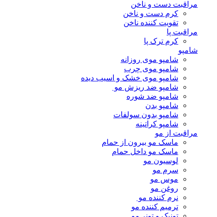
مراقبت دست و ناخن
کرم دست و ناخن
تقویت کننده ناخن
مراقبت پا
کرم ترک پا
شامپو
شامپو موی روزانه
شامپو موی چرب
شامپو موی خشک و اسیب دیده
شامپو ضد ریزش مو
شامپو ضد شوره
شامپو بدن
شامپو بدون سولفات
شامپو کراتینه
مراقبت از مو
ماسک مو بیرون از حمام
ماسک مو داخل حمام
لوسیون مو
سرم مو
موس مو
روغن مو
نرم کننده مو
ترمیم کننده مو
تونیک و تونر مو