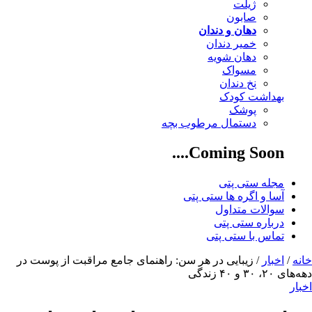
ژیلت
صابون
دهان و دندان
خمیر دندان
دهان شویه
مسواک
نخ دندان
بهداشت کودک
پوشک
دستمال مرطوب بچه
Coming Soon....
مجله ستی پتی
آسا و اگره ها ستی پتی
سوالات متداول
درباره ستی پتی
تماس با ستی پتی
خانه
/
اخبار
/ زیبایی در هر سن: راهنمای جامع مراقبت از پوست در
دهه‌های ۲۰، ۳۰ و ۴۰ زندگی
اخبار