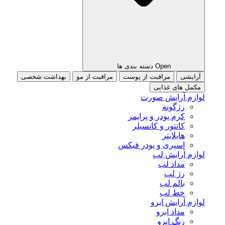
Open دسته بندی ها
آرایشی
مراقبت از پوست
مراقبت از مو
بهداشت شخصی
مکمل های غذایی
لوازم آرایش صورت
رژگونه
کرم پودر و پرایمر
کانتور و کانسیلر
هایلایتر
اسپری و پودر فیکس
لوازم آرایش لب
مداد لب
رژ لب
بالم لب
خط لب
لوازم آرایش ابرو
مداد ابرو
رنگ ابرو