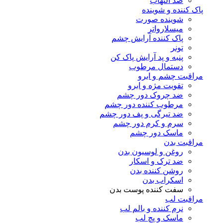
ضد التهاب
پاک کننده و شوینده
شوینده صورت
میسلارواتر
پاک کننده آرایش چشم
تونر
پنبه و پد آرایش پاک کن
دستمال مرطوب
مراقبت چشم و ابرو
تقویت مژه و ابرو
ضد چروک دور چشم
مرطوب کننده دور چشم
ضد تیرگی و پف دور چشم
سرم و کرم دور چشم
ماسک دور چشم
مراقبت بدن
روغن و لوسیون بدن
ضد ترک و اسکار
روشن کننده بدن
اسکراب بدن
سفت کننده پوست بدن
مراقبت لب
نرم کننده و بالم لب
ماسک و پچ لب