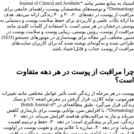
استناد به منابع معتبر مانند *Journal of Clinical and Aesthetic
Dermatology* و توصیه‌های متخصصان پوست، راهنمای جامعی برای
مراقبت از پوست در دهه‌های ۲۰، ۳۰ و ۴۰ زندگی ارائه می‌دهد. هدف
ما ارائه نکات علمی و کاربردی برای حفظ سلامت پوست و دستیابی به
پوستی درخشان در هر سنی است. با استفاده از کلمات کلیدی مانند
مراقبت از پوست، روتین پوستی، زیبایی پوست و سلامت پوست در
سنین مختلف، این مقاله برای بهینه‌سازی در موتورهای جستجو (SEO)
طراحی شده و به‌گونه‌ای نوشته شده که برای کاربران سایت‌های
مراقبت از پوست جذاب و قابل‌اعتماد باشد.
چرا مراقبت از پوست در هر دهه متفاوت
است؟
پوست در هر مرحله از زندگی تحت تأثیر عوامل مختلفی مانند تغییرات
هورمونی، تولید کلاژن، قرار گرفتن در معرض اشعه UV و سبک
زندگی قرار می‌گیرد. طبق مطالعه‌ای در *British Journal of
Dermatology*، با افزایش سن، توانایی پوست برای بازسازی کاهش
می‌یابد و نیاز به مراقبت‌های هدفمند افزایش می‌یابد. در دهه ۲۰
زندگی، تمرکز بر پیشگیری است؛ در دهه ۳۰، حفظ و ترمیم اهمیت
می‌یابد؛ و در دهه ۴۰، مبارزه با علائم پیری و تقویت پوست در اولویت
قرار می‌گیرد. در ادامه، به بررسی نیازهای پوستی و نکات مراقبتی