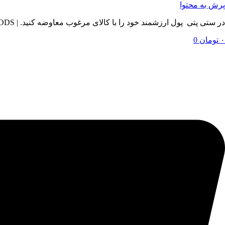
پرش به محتوا
در ستی پتی پول ارزشمند خود را با کالای مرغوب معاوضه کنید. | BY SETIPETI , EXCHANGE YOUR VALUABLE MONEY WITH QUALITY GOODS
۰
تومان
0