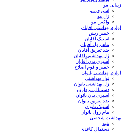
زیبایی مو
اسپری مو
ژل مو
واکس مو
لوازم بهداشتی آقایان
خمیر ریش
استیک آقایان
مام رول آقایان
ضد تعریق آقایان
ژل بهداشتی آقایان
اسپری بدن آقایان
خمیر و فوم اصلاح
لوازم بهداشتی بانوان
نوار بهداشتی
ژل بهداشتی بانوان
دستمال مرطوب
اسپری بدن بانوان
ضد تعریق بانوان
استیک بانوان
مام رول بانوان
بهداشت شخصی
پنبه
دستمال کاغذی