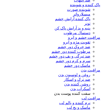
ضد التهاب
پاک کننده و شوینده
شوینده صورت
میسلارواتر
پاک کننده آرایش چشم
تونر
پنبه و پد آرایش پاک کن
دستمال مرطوب
مراقبت چشم و ابرو
تقویت مژه و ابرو
ضد چروک دور چشم
مرطوب کننده دور چشم
ضد تیرگی و پف دور چشم
سرم و کرم دور چشم
ماسک دور چشم
مراقبت بدن
روغن و لوسیون بدن
ضد ترک و اسکار
روشن کننده بدن
اسکراب بدن
سفت کننده پوست بدن
مراقبت لب
نرم کننده و بالم لب
ماسک و پچ لب