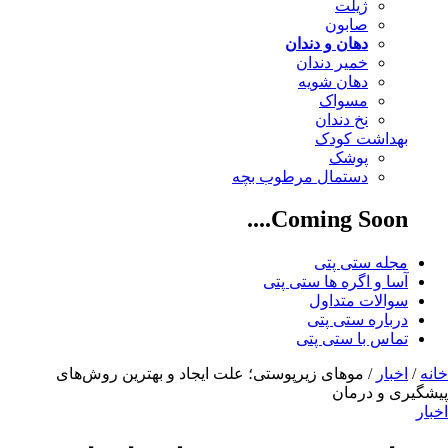
ژیلت
صابون
دهان و دندان
خمیر دندان
دهان شویه
مسواک
نخ دندان
بهداشت کودک
پوشک
دستمال مرطوب بچه
Coming Soon....
مجله ستی پتی
آسا و اگره ها ستی پتی
سوالات متداول
درباره ستی پتی
تماس با ستی پتی
خانه
/
اخبار
/ موهای زیرپوستی؛ علت ایجاد و بهترین روش‌های
پیشگیری و درمان
اخبار