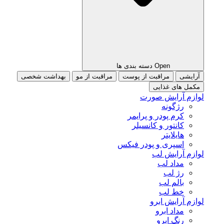
Open دسته بندی ها
آرایشی
مراقبت از پوست
مراقبت از مو
بهداشت شخصی
مکمل های غذایی
لوازم آرایش صورت
رژگونه
کرم پودر و پرایمر
کانتور و کانسیلر
هایلایتر
اسپری و پودر فیکس
لوازم آرایش لب
مداد لب
رژ لب
بالم لب
خط لب
لوازم آرایش ابرو
مداد ابرو
رنگ ابرو