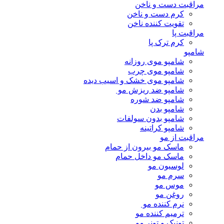
مراقبت دست و ناخن
کرم دست و ناخن
تقویت کننده ناخن
مراقبت پا
کرم ترک پا
شامپو
شامپو موی روزانه
شامپو موی چرب
شامپو موی خشک و اسیب دیده
شامپو ضد ریزش مو
شامپو ضد شوره
شامپو بدن
شامپو بدون سولفات
شامپو کراتینه
مراقبت از مو
ماسک مو بیرون از حمام
ماسک مو داخل حمام
لوسیون مو
سرم مو
موس مو
روغن مو
نرم کننده مو
ترمیم کننده مو
تونیک و تونر مو