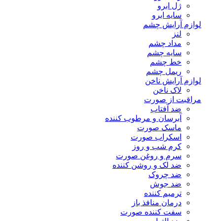
ژل ابرو
سایه ابرو
لوازم آرایش چشم
لنز
مداد چشم
سایه چشم
خط چشم
ریمل چشم
لوازم آرایش ناخن
لاک ناخن
مراقبت از صورت
ضد آفتاب
آبرسان و مرطوب کننده
ماسک صورت
اسکراب صورت
کرم شب و روز
سرم و روغن صورت
ضد لک و روشن کننده
ضد چروک
ضد جوش
ترمیم کننده
درمان منافذ باز
سفت کننده صورت