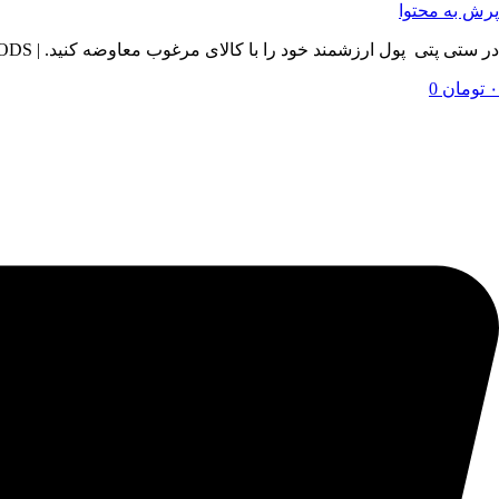
پرش به محتوا
در ستی پتی پول ارزشمند خود را با کالای مرغوب معاوضه کنید. | BY SETIPETI , EXCHANGE YOUR VALUABLE MONEY WITH QUALITY GOODS
۰
تومان
0