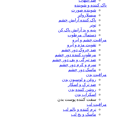
ضد التهاب
پاک کننده و شوینده
شوینده صورت
میسلارواتر
پاک کننده آرایش چشم
تونر
پنبه و پد آرایش پاک کن
دستمال مرطوب
مراقبت چشم و ابرو
تقویت مژه و ابرو
ضد چروک دور چشم
مرطوب کننده دور چشم
ضد تیرگی و پف دور چشم
سرم و کرم دور چشم
ماسک دور چشم
مراقبت بدن
روغن و لوسیون بدن
ضد ترک و اسکار
روشن کننده بدن
اسکراب بدن
سفت کننده پوست بدن
مراقبت لب
نرم کننده و بالم لب
ماسک و پچ لب