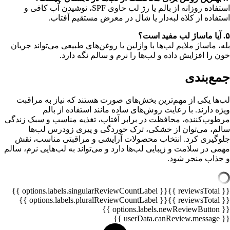
استفاده روزانه از بالم یا رژ لب حاوی SPF، نوشیدن آب کافی و
استفاده از کلاه لبه‌دار یا شال در معرض مستقیم آفتاب.
۵. آیا ماساژ لب مفید است؟
بله، ماساژ ملایم لب‌ها با وازلین یا روغن‌های طبیعی می‌تواند جریان
خون را افزایش داده و لب‌ها را نرم و سالم نگه دارد.
جمع‌بندی
لب‌ها یکی از مهم‌ترین بخش‌های صورت هستند که نیاز به مراقبت
ویژه دارند. با رعایت روش‌های ساده مانند استفاده از بالم
مرطوب‌کننده، محافظت در برابر آفتاب، تغذیه مناسب و سبک زندگی
سالم، می‌توان از خشکی، ترک خوردگی و پیری زودرس لب‌ها
جلوگیری کرد. انتخاب محصولات آرایشی و مراقبتی مناسب، نقش
مهمی در سلامت و زیبایی لب‌ها دارد و می‌تواند به لب‌هایی نرم، سالم
و جذاب منجر شود.
{{ options.labels.singularReviewCountLabel }}
{{ reviewsTotal }}
{{ options.labels.pluralReviewCountLabel }}
{{ reviewsTotal }}
{{ options.labels.newReviewButton }}
{{ userData.canReview.message }}