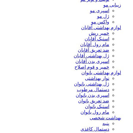
زیبایی مو
اسپری مو
ژل مو
واکس مو
لوازم بهداشتی آقایان
خمیر ریش
استیک آقایان
مام رول آقایان
ضد تعریق آقایان
ژل بهداشتی آقایان
اسپری بدن آقایان
خمیر و فوم اصلاح
لوازم بهداشتی بانوان
نوار بهداشتی
ژل بهداشتی بانوان
دستمال مرطوب
اسپری بدن بانوان
ضد تعریق بانوان
استیک بانوان
مام رول بانوان
بهداشت شخصی
پنبه
دستمال کاغذی