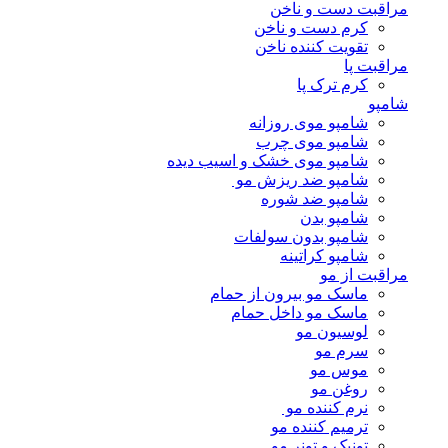
مراقبت دست و ناخن
کرم دست و ناخن
تقویت کننده ناخن
مراقبت پا
کرم ترک پا
شامپو
شامپو موی روزانه
شامپو موی چرب
شامپو موی خشک و اسیب دیده
شامپو ضد ریزش مو
شامپو ضد شوره
شامپو بدن
شامپو بدون سولفات
شامپو کراتینه
مراقبت از مو
ماسک مو بیرون از حمام
ماسک مو داخل حمام
لوسیون مو
سرم مو
موس مو
روغن مو
نرم کننده مو
ترمیم کننده مو
تونیک و تونر مو