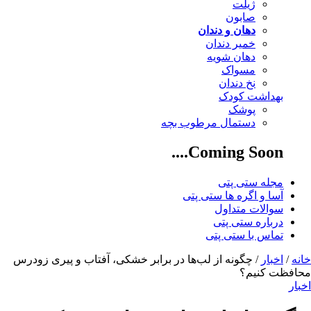
ژیلت
صابون
دهان و دندان
خمیر دندان
دهان شویه
مسواک
نخ دندان
بهداشت کودک
پوشک
دستمال مرطوب بچه
Coming Soon....
مجله ستی پتی
آسا و اگره ها ستی پتی
سوالات متداول
درباره ستی پتی
تماس با ستی پتی
خانه
/
اخبار
/ چگونه از لب‌ها در برابر خشکی، آفتاب و پیری زودرس
محافظت کنیم؟
اخبار