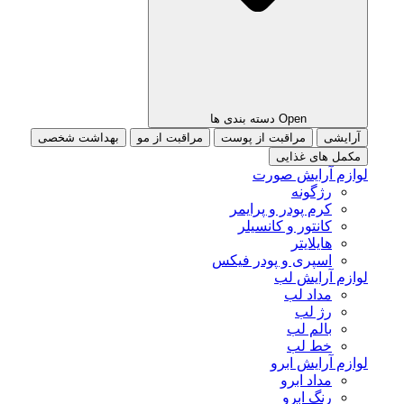
Open دسته بندی ها
آرایشی
مراقبت از پوست
مراقبت از مو
بهداشت شخصی
مکمل های غذایی
لوازم آرایش صورت
رژگونه
کرم پودر و پرایمر
کانتور و کانسیلر
هایلایتر
اسپری و پودر فیکس
لوازم آرایش لب
مداد لب
رژ لب
بالم لب
خط لب
لوازم آرایش ابرو
مداد ابرو
رنگ ابرو