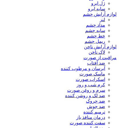
ژل ابرو
سایه ابرو
لوازم آرایش چشم
لنز
مداد چشم
سایه چشم
خط چشم
ریمل چشم
لوازم آرایش ناخن
لاک ناخن
مراقبت از صورت
ضد آفتاب
آبرسان و مرطوب کننده
ماسک صورت
اسکراب صورت
کرم شب و روز
سرم و روغن صورت
ضد لک و روشن کننده
ضد چروک
ضد جوش
ترمیم کننده
درمان منافذ باز
سفت کننده صورت