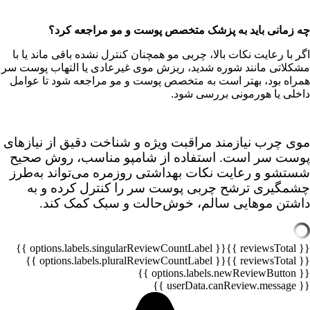
چه زمانی باید به پزشک متخصص پوست و مو مراجعه کرد؟
اگر با رعایت نکات بالا، چربی مو همچنان کنترل نشده باقی ماند یا با
مشکلاتی مانند شوره شدید، ریزش موی غیرعادی یا التهاب پوست سر
همراه بود، بهتر است به متخصص پوست و مو مراجعه شود تا عوامل
داخلی یا هورمونی بررسی شود.
موی چرب نیازمند مراقبت ویژه و شناخت دقیق از نیازهای
پوست سر است. استفاده از شامپو مناسب، روش صحیح
شستشو و رعایت نکات بهداشتی روزمره می‌تواند به‌طرز
چشمگیری ترشح چربی پوست سر را کنترل کرده و به
داشتن موهایی سالم، خوش‌حالت و سبک کمک کند.
{{ options.labels.singularReviewCountLabel }}
{{ reviewsTotal }}
{{ options.labels.pluralReviewCountLabel }}
{{ reviewsTotal }}
{{ options.labels.newReviewButton }}
{{ userData.canReview.message }}