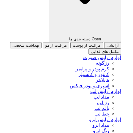
Open دسته بندی ها
آرایشی
مراقبت از پوست
مراقبت از مو
بهداشت شخصی
مکمل های غذایی
لوازم آرایش صورت
رژگونه
کرم پودر و پرایمر
کانتور و کانسیلر
هایلایتر
اسپری و پودر فیکس
لوازم آرایش لب
مداد لب
رژ لب
بالم لب
خط لب
لوازم آرایش ابرو
مداد ابرو
رنگ ابرو