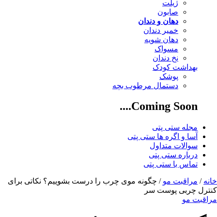
ژیلت
صابون
دهان و دندان
خمیر دندان
دهان شویه
مسواک
نخ دندان
بهداشت کودک
پوشک
دستمال مرطوب بچه
Coming Soon....
مجله ستی پتی
آسا و اگره ها ستی پتی
سوالات متداول
درباره ستی پتی
تماس با ستی پتی
خانه
/
مراقبت مو
/ چگونه موی چرب را درست بشوییم؟ نکاتی برای
کنترل چربی پوست سر
مراقبت مو