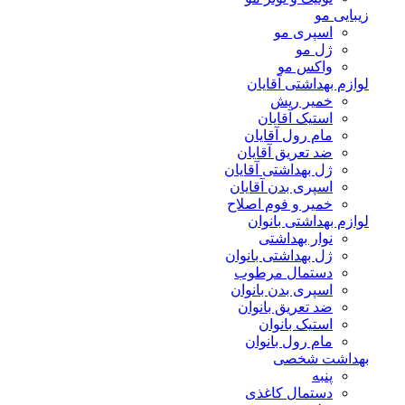
زیبایی مو
اسپری مو
ژل مو
واکس مو
لوازم بهداشتی آقایان
خمیر ریش
استیک آقایان
مام رول آقایان
ضد تعریق آقایان
ژل بهداشتی آقایان
اسپری بدن آقایان
خمیر و فوم اصلاح
لوازم بهداشتی بانوان
نوار بهداشتی
ژل بهداشتی بانوان
دستمال مرطوب
اسپری بدن بانوان
ضد تعریق بانوان
استیک بانوان
مام رول بانوان
بهداشت شخصی
پنبه
دستمال کاغذی