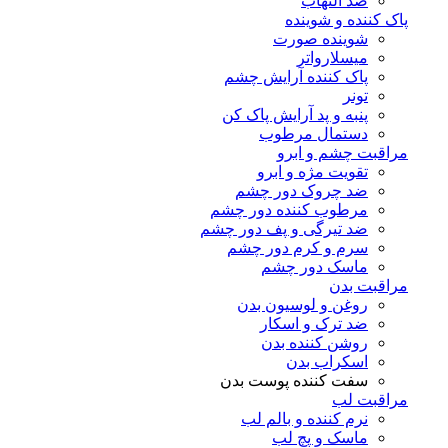
ضد التهاب
پاک کننده و شوینده
شوینده صورت
میسلارواتر
پاک کننده آرایش چشم
تونر
پنبه و پد آرایش پاک کن
دستمال مرطوب
مراقبت چشم و ابرو
تقویت مژه و ابرو
ضد چروک دور چشم
مرطوب کننده دور چشم
ضد تیرگی و پف دور چشم
سرم و کرم دور چشم
ماسک دور چشم
مراقبت بدن
روغن و لوسیون بدن
ضد ترک و اسکار
روشن کننده بدن
اسکراب بدن
سفت کننده پوست بدن
مراقبت لب
نرم کننده و بالم لب
ماسک و پچ لب