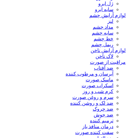
ژل ابرو
سایه ابرو
لوازم آرایش چشم
لنز
مداد چشم
سایه چشم
خط چشم
ریمل چشم
لوازم آرایش ناخن
لاک ناخن
مراقبت از صورت
ضد آفتاب
آبرسان و مرطوب کننده
ماسک صورت
اسکراب صورت
کرم شب و روز
سرم و روغن صورت
ضد لک و روشن کننده
ضد چروک
ضد جوش
ترمیم کننده
درمان منافذ باز
سفت کننده صورت