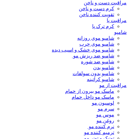
مراقبت دست و ناخن
کرم دست و ناخن
تقویت کننده ناخن
مراقبت پا
کرم ترک پا
شامپو
شامپو موی روزانه
شامپو موی چرب
شامپو موی خشک و اسیب دیده
شامپو ضد ریزش مو
شامپو ضد شوره
شامپو بدن
شامپو بدون سولفات
شامپو کراتینه
مراقبت از مو
ماسک مو بیرون از حمام
ماسک مو داخل حمام
لوسیون مو
سرم مو
موس مو
روغن مو
نرم کننده مو
ترمیم کننده مو
تونیک و تونر مو