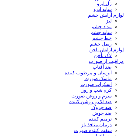
ژل ابرو
سایه ابرو
لوازم آرایش چشم
لنز
مداد چشم
سایه چشم
خط چشم
ریمل چشم
لوازم آرایش ناخن
لاک ناخن
مراقبت از صورت
ضد آفتاب
آبرسان و مرطوب کننده
ماسک صورت
اسکراب صورت
کرم شب و روز
سرم و روغن صورت
ضد لک و روشن کننده
ضد چروک
ضد جوش
ترمیم کننده
درمان منافذ باز
سفت کننده صورت