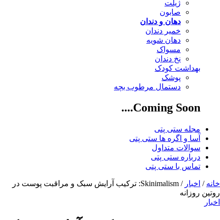
ژیلت
صابون
دهان و دندان
خمیر دندان
دهان شویه
مسواک
نخ دندان
بهداشت کودک
پوشک
دستمال مرطوب بچه
Coming Soon....
مجله ستی پتی
آسا و اگره ها ستی پتی
سوالات متداول
درباره ستی پتی
تماس با ستی پتی
خانه
/
اخبار
/ Skinimalism: ترکیب آرایش سبک و مراقبت پوست در
روتین روزانه
اخبار