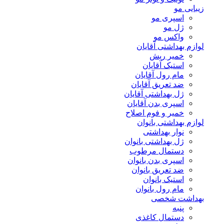
زیبایی مو
اسپری مو
ژل مو
واکس مو
لوازم بهداشتی آقایان
خمیر ریش
استیک آقایان
مام رول آقایان
ضد تعریق آقایان
ژل بهداشتی آقایان
اسپری بدن آقایان
خمیر و فوم اصلاح
لوازم بهداشتی بانوان
نوار بهداشتی
ژل بهداشتی بانوان
دستمال مرطوب
اسپری بدن بانوان
ضد تعریق بانوان
استیک بانوان
مام رول بانوان
بهداشت شخصی
پنبه
دستمال کاغذی