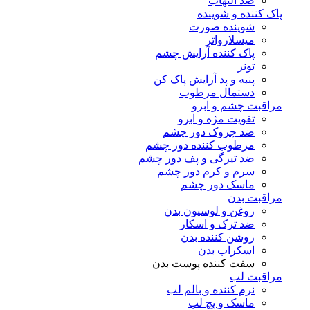
ضد التهاب
پاک کننده و شوینده
شوینده صورت
میسلارواتر
پاک کننده آرایش چشم
تونر
پنبه و پد آرایش پاک کن
دستمال مرطوب
مراقبت چشم و ابرو
تقویت مژه و ابرو
ضد چروک دور چشم
مرطوب کننده دور چشم
ضد تیرگی و پف دور چشم
سرم و کرم دور چشم
ماسک دور چشم
مراقبت بدن
روغن و لوسیون بدن
ضد ترک و اسکار
روشن کننده بدن
اسکراب بدن
سفت کننده پوست بدن
مراقبت لب
نرم کننده و بالم لب
ماسک و پچ لب