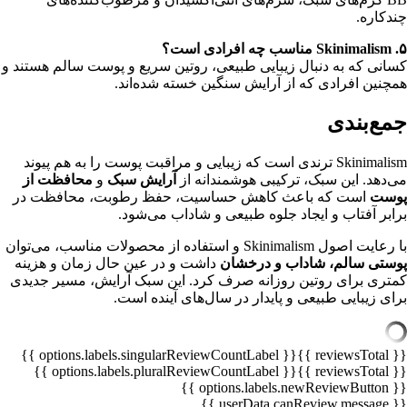
چندکاره.
۵. Skinimalism مناسب چه افرادی است؟
کسانی که به دنبال زیبایی طبیعی، روتین سریع و پوست سالم هستند و
همچنین افرادی که از آرایش سنگین خسته شده‌اند.
جمع‌بندی
Skinimalism ترندی است که زیبایی و مراقبت پوست را به هم پیوند
می‌دهد. این سبک، ترکیبی هوشمندانه از
آرایش سبک
و
محافظت از
پوست
است که باعث کاهش حساسیت، حفظ رطوبت، محافظت در
برابر آفتاب و ایجاد جلوه طبیعی و شاداب می‌شود.
با رعایت اصول Skinimalism و استفاده از محصولات مناسب، می‌توان
پوستی سالم، شاداب و درخشان
داشت و در عین حال زمان و هزینه
کمتری برای روتین روزانه صرف کرد. این سبک آرایش، مسیر جدیدی
برای زیبایی طبیعی و پایدار در سال‌های آینده است.
{{ options.labels.singularReviewCountLabel }}
{{ reviewsTotal }}
{{ options.labels.pluralReviewCountLabel }}
{{ reviewsTotal }}
{{ options.labels.newReviewButton }}
{{ userData.canReview.message }}