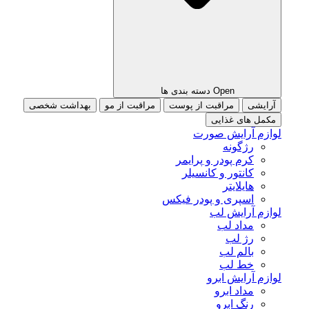
Open دسته بندی ها
آرایشی
مراقبت از پوست
مراقبت از مو
بهداشت شخصی
مکمل های غذایی
لوازم آرایش صورت
رژگونه
کرم پودر و پرایمر
کانتور و کانسیلر
هایلایتر
اسپری و پودر فیکس
لوازم آرایش لب
مداد لب
رژ لب
بالم لب
خط لب
لوازم آرایش ابرو
مداد ابرو
رنگ ابرو