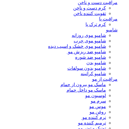
مراقبت دست و ناخن
کرم دست و ناخن
تقویت کننده ناخن
مراقبت پا
کرم ترک پا
شامپو
شامپو موی روزانه
شامپو موی چرب
شامپو موی خشک و اسیب دیده
شامپو ضد ریزش مو
شامپو ضد شوره
شامپو بدن
شامپو بدون سولفات
شامپو کراتینه
مراقبت از مو
ماسک مو بیرون از حمام
ماسک مو داخل حمام
لوسیون مو
سرم مو
موس مو
روغن مو
نرم کننده مو
ترمیم کننده مو
تونیک و تونر مو