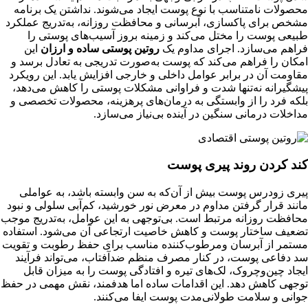
محصولات نامتناسب با نوع پوست ایجاد می‌شوند. نداشتن یک برنامه
مشخص برای پاکسازی، آبرسانی و محافظت روزانه، به‌تدریج عملکرد
طبیعی پوست را مختل می‌کند و زمینه بروز آسیب‌های پوستی را
فراهم می‌سازد. اجرای مداوم یک
روتین پوستی ساده و ارزان
این
امکان را فراهم می‌کند که پوست به‌صورت تدریجی به تعادل برسد و
مقاومت آن در برابر عوامل داخلی و خارجی افزایش یابد. این رویکرد
پیشگیرانه نه‌تنها شدت و فراوانی مشکلات پوستی را کاهش می‌دهد،
بلکه فرد را از وابستگی به درمان‌های پرهزینه، محصولات تخصصی و
مداخلات درمانی سنگین در آینده بی‌نیاز می‌سازد.
کند کردن روند پیری پوست
پیری زودرس پوست بیش از آن‌که به سن وابسته باشد، به عواملی
مانند قرار گرفتن مداوم در معرض نور خورشید، کم‌آبی سلولی و نبود
محافظت روزانه مرتبط است. بی‌توجهی به این عوامل، به‌تدریج موجب
تضعیف ساختار پوست و کاهش خاصیت ارتجاعی آن می‌شود. استفاده
مستمر از آبرسان ومرطوب‌کننده مناسب برای حفظ رطوبت و تقویت
سد دفاعی پوست، در کنار مصرف منظم ضدآفتاب، می‌تواند فرآیند
ایجاد چین‌وچروک، لک‌های تیره و افتادگی پوست را به میزان قابل
توجهی کاهش دهد. این اقدامات ساده اما هدفمند، نقش مهمی در حفظ
جوانی و سلامت طولانی‌مدت پوست ایفا می‌کنند.