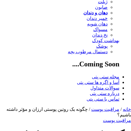
ژیلت
صابون
دهان و دندان
خمیر دندان
دهان شویه
مسواک
نخ دندان
بهداشت کودک
پوشک
دستمال مرطوب بچه
Coming Soon....
مجله ستی پتی
آسا و اگره ها ستی پتی
سوالات متداول
درباره ستی پتی
تماس با ستی پتی
خانه
/
مراقبت پوست
/ چگونه یک روتین پوستی ارزان و مؤثر داشته
باشیم؟
مراقبت پوست