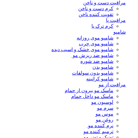
مراقبت دست و ناخن
کرم دست و ناخن
تقویت کننده ناخن
مراقبت پا
کرم ترک پا
شامپو
شامپو موی روزانه
شامپو موی چرب
شامپو موی خشک و اسیب دیده
شامپو ضد ریزش مو
شامپو ضد شوره
شامپو بدن
شامپو بدون سولفات
شامپو کراتینه
مراقبت از مو
ماسک مو بیرون از حمام
ماسک مو داخل حمام
لوسیون مو
سرم مو
موس مو
روغن مو
نرم کننده مو
ترمیم کننده مو
تونیک و تونر مو