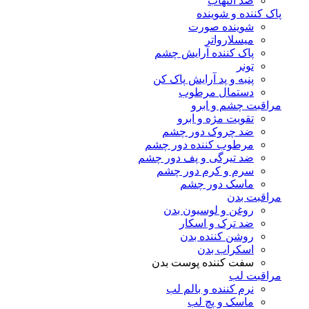
ضد التهاب
پاک کننده و شوینده
شوینده صورت
میسلارواتر
پاک کننده آرایش چشم
تونر
پنبه و پد آرایش پاک کن
دستمال مرطوب
مراقبت چشم و ابرو
تقویت مژه و ابرو
ضد چروک دور چشم
مرطوب کننده دور چشم
ضد تیرگی و پف دور چشم
سرم و کرم دور چشم
ماسک دور چشم
مراقبت بدن
روغن و لوسیون بدن
ضد ترک و اسکار
روشن کننده بدن
اسکراب بدن
سفت کننده پوست بدن
مراقبت لب
نرم کننده و بالم لب
ماسک و پچ لب