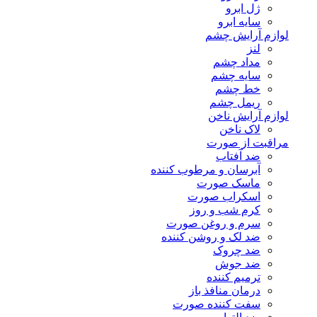
ژل ابرو
سایه ابرو
لوازم آرایش چشم
لنز
مداد چشم
سایه چشم
خط چشم
ریمل چشم
لوازم آرایش ناخن
لاک ناخن
مراقبت از صورت
ضد آفتاب
آبرسان و مرطوب کننده
ماسک صورت
اسکراب صورت
کرم شب و روز
سرم و روغن صورت
ضد لک و روشن کننده
ضد چروک
ضد جوش
ترمیم کننده
درمان منافذ باز
سفت کننده صورت