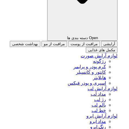
Open دسته بندی ها
آرایشی
مراقبت از پوست
مراقبت از مو
بهداشت شخصی
مکمل های غذایی
لوازم آرایش صورت
رژگونه
کرم پودر و پرایمر
کانتور و کانسیلر
هایلایتر
اسپری و پودر فیکس
لوازم آرایش لب
مداد لب
رژ لب
بالم لب
خط لب
لوازم آرایش ابرو
مداد ابرو
رنگ ابرو