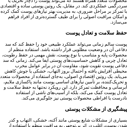
محصولات متعدد همراه هستند که می‌تواند پوست را دچار تحریک یا
سردرگمی عملکردی کند. در مقابل، یک روتین پوستی ساده و اقتصادی
با تمرکز بر مراحل ضروری، به مدیریت بهتر نیازهای پوست کمک کرده
و امکان مراقبت اصولی را برای طیف گسترده‌تری از افراد فراهم
می‌سازد.
حفظ سلامت و تعادل پوست
پوست سالم زمانی می‌تواند عملکرد طبیعی خود را حفظ کند که سد
دفاعی آن در وضعیت مطلوبی قرار داشته باشد. استفاده منظم از
محصولات پایه و متناسب با نوع پوست، نقش مهمی در حفظ رطوبت،
تعادل چربی و کاهش حساسیت‌های پوستی ایفا می‌کند. زمانی که سد
دفاعی پوست تقویت شود، مقاومت آن در برابر عوامل مخرب
محیطی افزایش یافته و احتمال بروز التهاب، خشکی یا جوش کاهش
می‌یابد. یک روتین اقتصادیِ اصولی، به‌جای استفاده از محصولات متعدد
و تحریک‌کننده، بر تأمین نیازهای اساسی پوست مانند پاکسازی ملایم،
آبرسانی و محافظت تمرکز دارد. این رویکرد نه‌تنها به حفظ سلامت و
تعادل پوست کمک می‌کند، بلکه از آسیب‌های ناشی از استفاده
نادرست یا افراطی محصولات پوستی نیز جلوگیری می‌کند.
پیشگیری از مشکلات پوستی
بسیاری از مشکلات شایع پوستی مانند آکنه، خشکی، التهاب و کدر
شدن پوست، اغلب در اثر بی‌توجهی به مراقبت منظم یا استفاده از