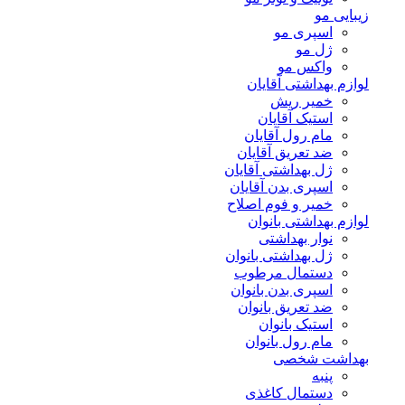
زیبایی مو
اسپری مو
ژل مو
واکس مو
لوازم بهداشتی آقایان
خمیر ریش
استیک آقایان
مام رول آقایان
ضد تعریق آقایان
ژل بهداشتی آقایان
اسپری بدن آقایان
خمیر و فوم اصلاح
لوازم بهداشتی بانوان
نوار بهداشتی
ژل بهداشتی بانوان
دستمال مرطوب
اسپری بدن بانوان
ضد تعریق بانوان
استیک بانوان
مام رول بانوان
بهداشت شخصی
پنبه
دستمال کاغذی