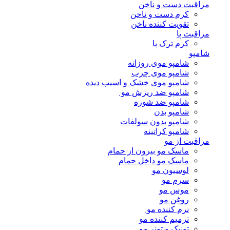
مراقبت دست و ناخن
کرم دست و ناخن
تقویت کننده ناخن
مراقبت پا
کرم ترک پا
شامپو
شامپو موی روزانه
شامپو موی چرب
شامپو موی خشک و اسیب دیده
شامپو ضد ریزش مو
شامپو ضد شوره
شامپو بدن
شامپو بدون سولفات
شامپو کراتینه
مراقبت از مو
ماسک مو بیرون از حمام
ماسک مو داخل حمام
لوسیون مو
سرم مو
موس مو
روغن مو
نرم کننده مو
ترمیم کننده مو
تونیک و تونر مو