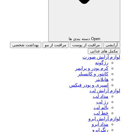
Open دسته بندی ها
آرایشی
مراقبت از پوست
مراقبت از مو
بهداشت شخصی
مکمل های غذایی
لوازم آرایش صورت
رژگونه
کرم پودر و پرایمر
کانتور و کانسیلر
هایلایتر
اسپری و پودر فیکس
لوازم آرایش لب
مداد لب
رژ لب
بالم لب
خط لب
لوازم آرایش ابرو
مداد ابرو
رنگ ابرو