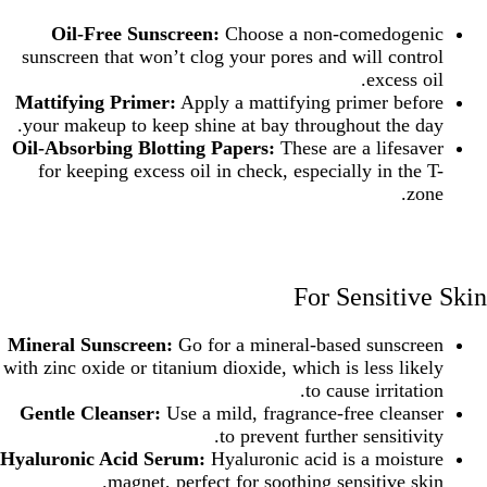
Oil-Free Sunscreen:
Choose a non-comedogenic
sunscreen that won’t clog your pores and will control
excess oil.
Mattifying Primer:
Apply a mattifying primer before
your makeup to keep shine at bay throughout the day.
Oil-Absorbing Blotting Papers:
These are a lifesaver
for keeping excess oil in check, especially in the T-
zone.
For Sensitive Skin
Mineral Sunscreen:
Go for a mineral-based sunscreen
with zinc oxide or titanium dioxide, which is less likely
to cause irritation.
Gentle Cleanser:
Use a mild, fragrance-free cleanser
to prevent further sensitivity.
Hyaluronic Acid Serum:
Hyaluronic acid is a moisture
magnet, perfect for soothing sensitive skin.