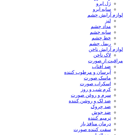
ژل ابرو
سایه ابرو
لوازم آرایش چشم
لنز
مداد چشم
سایه چشم
خط چشم
ریمل چشم
لوازم آرایش ناخن
لاک ناخن
مراقبت از صورت
ضد آفتاب
آبرسان و مرطوب کننده
ماسک صورت
اسکراب صورت
کرم شب و روز
سرم و روغن صورت
ضد لک و روشن کننده
ضد چروک
ضد جوش
ترمیم کننده
درمان منافذ باز
سفت کننده صورت