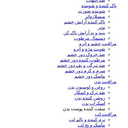
ضد التهاب
پاک کننده و شوینده
شوینده صورت
میسلارواتر
پاک کننده آرایش چشم
تونر
پنبه و پد آرایش پاک کن
دستمال مرطوب
مراقبت چشم و ابرو
تقویت مژه و ابرو
ضد چروک دور چشم
مرطوب کننده دور چشم
ضد تیرگی و پف دور چشم
سرم و کرم دور چشم
ماسک دور چشم
مراقبت بدن
روغن و لوسیون بدن
ضد ترک و اسکار
روشن کننده بدن
اسکراب بدن
سفت کننده پوست بدن
مراقبت لب
نرم کننده و بالم لب
ماسک و پچ لب