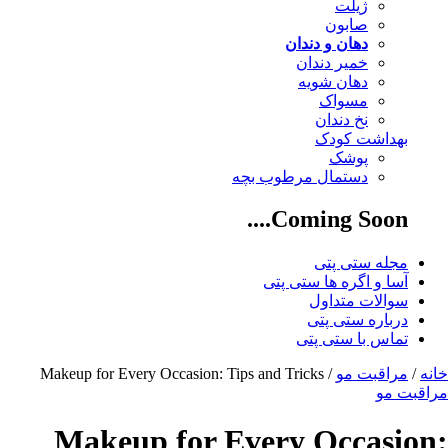
ژیلت
صابون
دهان و دندان
خمیر دندان
دهان شویه
مسواک
نخ دندان
بهداشت کودک
پوشک
دستمال مرطوب بچه
Coming Soon....
مجله ستی پتی
آسا و اگره ها ستی پتی
سوالات متداول
درباره ستی پتی
تماس با ستی پتی
خانه
/
مراقبت مو
/ Makeup for Every Occasion: Tips and Tricks
مراقبت مو
Makeup for Every Occasion: