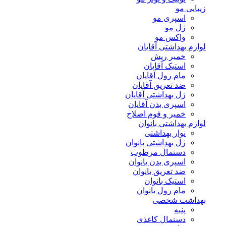
زیبایی مو
اسپری مو
ژل مو
واکس مو
لوازم بهداشتی آقایان
خمیر ریش
استیک آقایان
مام رول آقایان
ضد تعریق آقایان
ژل بهداشتی آقایان
اسپری بدن آقایان
خمیر و فوم اصلاح
لوازم بهداشتی بانوان
نوار بهداشتی
ژل بهداشتی بانوان
دستمال مرطوب
اسپری بدن بانوان
ضد تعریق بانوان
استیک بانوان
مام رول بانوان
بهداشت شخصی
پنبه
دستمال کاغذی