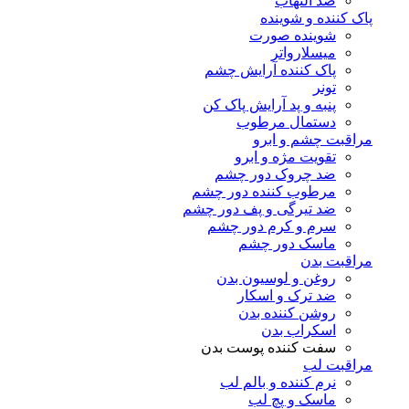
ضد التهاب
پاک کننده و شوینده
شوینده صورت
میسلارواتر
پاک کننده آرایش چشم
تونر
پنبه و پد آرایش پاک کن
دستمال مرطوب
مراقبت چشم و ابرو
تقویت مژه و ابرو
ضد چروک دور چشم
مرطوب کننده دور چشم
ضد تیرگی و پف دور چشم
سرم و کرم دور چشم
ماسک دور چشم
مراقبت بدن
روغن و لوسیون بدن
ضد ترک و اسکار
روشن کننده بدن
اسکراب بدن
سفت کننده پوست بدن
مراقبت لب
نرم کننده و بالم لب
ماسک و پچ لب