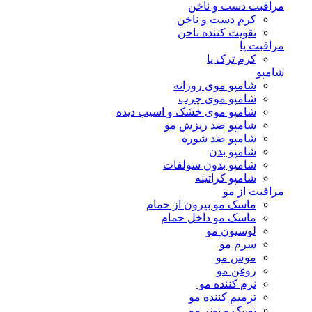
مراقبت دست و ناخن
کرم دست و ناخن
تقویت کننده ناخن
مراقبت پا
کرم ترک پا
شامپو
شامپو موی روزانه
شامپو موی چرب
شامپو موی خشک و اسیب دیده
شامپو ضد ریزش مو
شامپو ضد شوره
شامپو بدن
شامپو بدون سولفات
شامپو کراتینه
مراقبت از مو
ماسک مو بیرون از حمام
ماسک مو داخل حمام
لوسیون مو
سرم مو
موس مو
روغن مو
نرم کننده مو
ترمیم کننده مو
تونیک و تونر مو