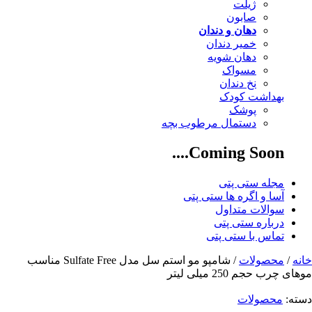
ژیلت
صابون
دهان و دندان
خمیر دندان
دهان شویه
مسواک
نخ دندان
بهداشت کودک
پوشک
دستمال مرطوب بچه
Coming Soon....
مجله ستی پتی
آسا و اگره ها ستی پتی
سوالات متداول
درباره ستی پتی
تماس با ستی پتی
خانه
/
محصولات
/ شامپو مو استم سل مدل Sulfate Free مناسب
موهای چرب حجم 250 ميلی ليتر
دسته:
محصولات