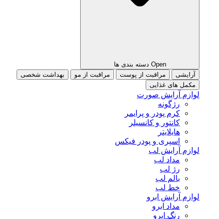
Open دسته بندی ها
آرایشی
مراقبت از پوست
مراقبت از مو
بهداشت شخصی
مکمل های غذایی
لوازم آرایش صورت
رژگونه
کرم پودر و پرایمر
کانتور و کانسیلر
هایلایتر
اسپری و پودر فیکس
لوازم آرایش لب
مداد لب
رژ لب
بالم لب
خط لب
لوازم آرایش ابرو
مداد ابرو
رنگ ابرو