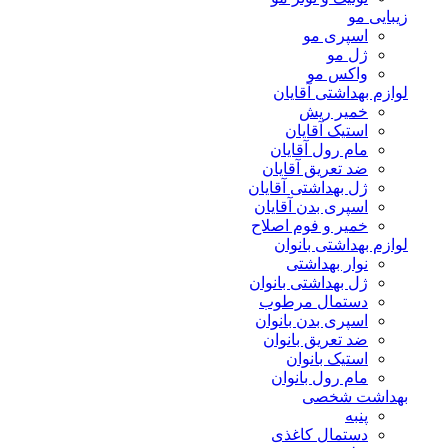
زیبایی مو
اسپری مو
ژل مو
واکس مو
لوازم بهداشتی آقایان
خمیر ریش
استیک آقایان
مام رول آقایان
ضد تعریق آقایان
ژل بهداشتی آقایان
اسپری بدن آقایان
خمیر و فوم اصلاح
لوازم بهداشتی بانوان
نوار بهداشتی
ژل بهداشتی بانوان
دستمال مرطوب
اسپری بدن بانوان
ضد تعریق بانوان
استیک بانوان
مام رول بانوان
بهداشت شخصی
پنبه
دستمال کاغذی