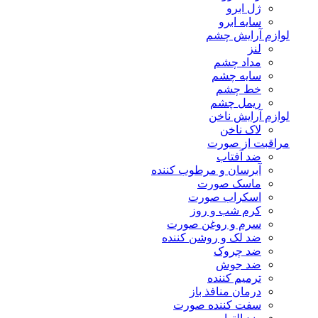
ژل ابرو
سایه ابرو
لوازم آرایش چشم
لنز
مداد چشم
سایه چشم
خط چشم
ریمل چشم
لوازم آرایش ناخن
لاک ناخن
مراقبت از صورت
ضد آفتاب
آبرسان و مرطوب کننده
ماسک صورت
اسکراب صورت
کرم شب و روز
سرم و روغن صورت
ضد لک و روشن کننده
ضد چروک
ضد جوش
ترمیم کننده
درمان منافذ باز
سفت کننده صورت