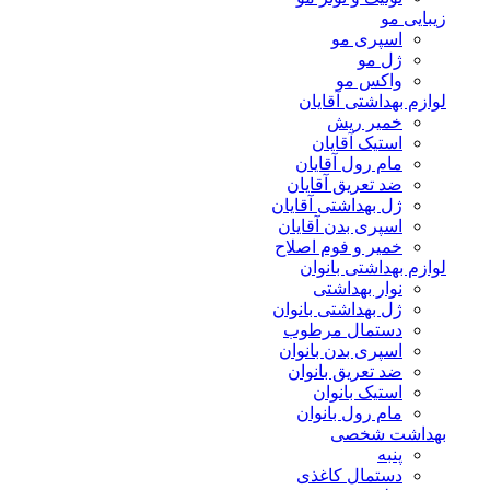
زیبایی مو
اسپری مو
ژل مو
واکس مو
لوازم بهداشتی آقایان
خمیر ریش
استیک آقایان
مام رول آقایان
ضد تعریق آقایان
ژل بهداشتی آقایان
اسپری بدن آقایان
خمیر و فوم اصلاح
لوازم بهداشتی بانوان
نوار بهداشتی
ژل بهداشتی بانوان
دستمال مرطوب
اسپری بدن بانوان
ضد تعریق بانوان
استیک بانوان
مام رول بانوان
بهداشت شخصی
پنبه
دستمال کاغذی