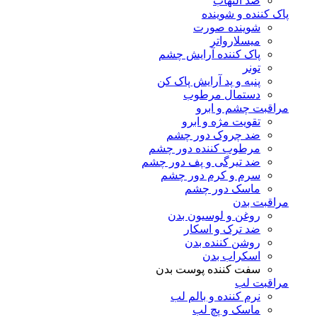
ضد التهاب
پاک کننده و شوینده
شوینده صورت
میسلارواتر
پاک کننده آرایش چشم
تونر
پنبه و پد آرایش پاک کن
دستمال مرطوب
مراقبت چشم و ابرو
تقویت مژه و ابرو
ضد چروک دور چشم
مرطوب کننده دور چشم
ضد تیرگی و پف دور چشم
سرم و کرم دور چشم
ماسک دور چشم
مراقبت بدن
روغن و لوسیون بدن
ضد ترک و اسکار
روشن کننده بدن
اسکراب بدن
سفت کننده پوست بدن
مراقبت لب
نرم کننده و بالم لب
ماسک و پچ لب