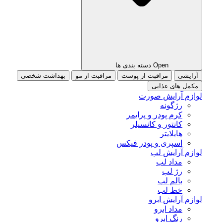
Open دسته بندی ها
آرایشی
مراقبت از پوست
مراقبت از مو
بهداشت شخصی
مکمل های غذایی
لوازم آرایش صورت
رژگونه
کرم پودر و پرایمر
کانتور و کانسیلر
هایلایتر
اسپری و پودر فیکس
لوازم آرایش لب
مداد لب
رژ لب
بالم لب
خط لب
لوازم آرایش ابرو
مداد ابرو
رنگ ابرو