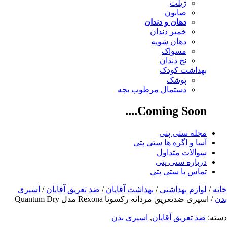
ژیلت
صابون
دهان و دندان
خمیر دندان
دهان شویه
مسواک
نخ دندان
بهداشت کودک
پوشک
دستمال مرطوب بچه
Coming Soon....
مجله ستی پتی
آسا و اگره ها ستی پتی
سوالات متداول
درباره ستی پتی
تماس با ستی پتی
خانه
/
لوازم بهداشتی
/
بهداشت آقایان
/
ضد تعریق آقایان
/
اسپری
بدن
/ اسپری ضدتعریق مردانه رکسونا Rexona مدل Quantum Dry
دسته:
ضد تعریق آقایان
,
اسپری بدن