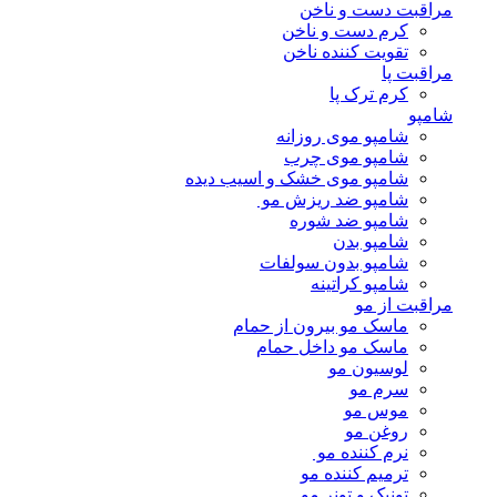
مراقبت دست و ناخن
کرم دست و ناخن
تقویت کننده ناخن
مراقبت پا
کرم ترک پا
شامپو
شامپو موی روزانه
شامپو موی چرب
شامپو موی خشک و اسیب دیده
شامپو ضد ریزش مو
شامپو ضد شوره
شامپو بدن
شامپو بدون سولفات
شامپو کراتینه
مراقبت از مو
ماسک مو بیرون از حمام
ماسک مو داخل حمام
لوسیون مو
سرم مو
موس مو
روغن مو
نرم کننده مو
ترمیم کننده مو
تونیک و تونر مو