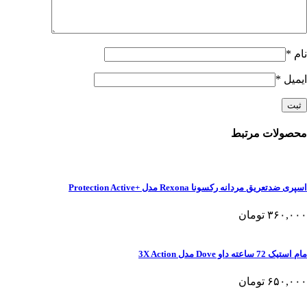
نام
*
ایمیل
*
محصولات مرتبط
اسپری ضدتعریق مردانه رکسونا Rexona مدل +Protection Active
۳۶۰,۰۰۰
تومان
مام استیک 72 ساعته داو Dove مدل 3X Action
۶۵۰,۰۰۰
تومان