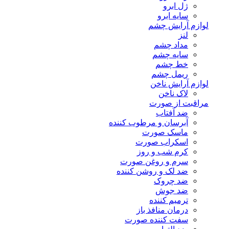
ژل ابرو
سایه ابرو
لوازم آرایش چشم
لنز
مداد چشم
سایه چشم
خط چشم
ریمل چشم
لوازم آرایش ناخن
لاک ناخن
مراقبت از صورت
ضد آفتاب
آبرسان و مرطوب کننده
ماسک صورت
اسکراب صورت
کرم شب و روز
سرم و روغن صورت
ضد لک و روشن کننده
ضد چروک
ضد جوش
ترمیم کننده
درمان منافذ باز
سفت کننده صورت