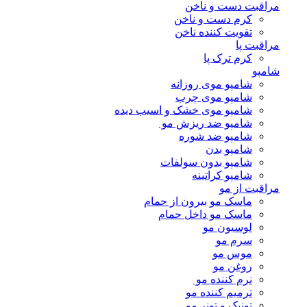
مراقبت دست و ناخن
کرم دست و ناخن
تقویت کننده ناخن
مراقبت پا
کرم ترک پا
شامپو
شامپو موی روزانه
شامپو موی چرب
شامپو موی خشک و اسیب دیده
شامپو ضد ریزش مو
شامپو ضد شوره
شامپو بدن
شامپو بدون سولفات
شامپو کراتینه
مراقبت از مو
ماسک مو بیرون از حمام
ماسک مو داخل حمام
لوسیون مو
سرم مو
موس مو
روغن مو
نرم کننده مو
ترمیم کننده مو
تونیک و تونر مو