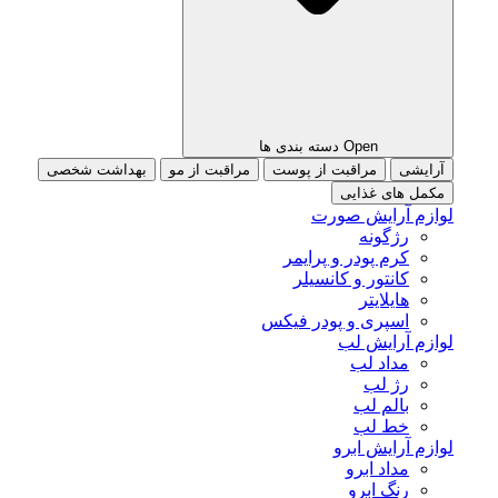
Open دسته بندی ها
آرایشی
مراقبت از پوست
مراقبت از مو
بهداشت شخصی
مکمل های غذایی
لوازم آرایش صورت
رژگونه
کرم پودر و پرایمر
کانتور و کانسیلر
هایلایتر
اسپری و پودر فیکس
لوازم آرایش لب
مداد لب
رژ لب
بالم لب
خط لب
لوازم آرایش ابرو
مداد ابرو
رنگ ابرو