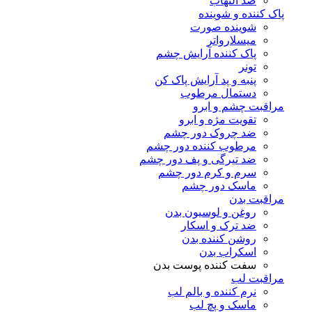
ضد التهاب
پاک کننده و شوینده
شوینده صورت
میسلارواتر
پاک کننده آرایش چشم
تونر
پنبه و پد آرایش پاک کن
دستمال مرطوب
مراقبت چشم و ابرو
تقویت مژه و ابرو
ضد چروک دور چشم
مرطوب کننده دور چشم
ضد تیرگی و پف دور چشم
سرم و کرم دور چشم
ماسک دور چشم
مراقبت بدن
روغن و لوسیون بدن
ضد ترک و اسکار
روشن کننده بدن
اسکراب بدن
سفت کننده پوست بدن
مراقبت لب
نرم کننده و بالم لب
ماسک و پچ لب