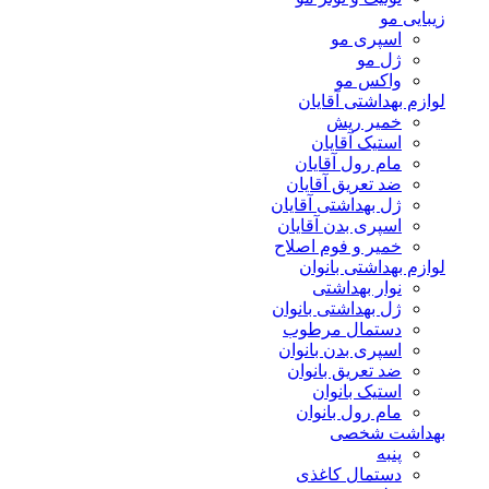
زیبایی مو
اسپری مو
ژل مو
واکس مو
لوازم بهداشتی آقایان
خمیر ریش
استیک آقایان
مام رول آقایان
ضد تعریق آقایان
ژل بهداشتی آقایان
اسپری بدن آقایان
خمیر و فوم اصلاح
لوازم بهداشتی بانوان
نوار بهداشتی
ژل بهداشتی بانوان
دستمال مرطوب
اسپری بدن بانوان
ضد تعریق بانوان
استیک بانوان
مام رول بانوان
بهداشت شخصی
پنبه
دستمال کاغذی