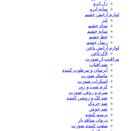
ژل ابرو
سایه ابرو
لوازم آرایش چشم
لنز
مداد چشم
سایه چشم
خط چشم
ریمل چشم
لوازم آرایش ناخن
لاک ناخن
مراقبت از صورت
ضد آفتاب
آبرسان و مرطوب کننده
ماسک صورت
اسکراب صورت
کرم شب و روز
سرم و روغن صورت
ضد لک و روشن کننده
ضد چروک
ضد جوش
ترمیم کننده
درمان منافذ باز
سفت کننده صورت