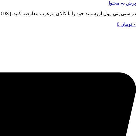
پرش به محتوا
در ستی پتی پول ارزشمند خود را با کالای مرغوب معاوضه کنید. | BY SETIPETI , EXCHANGE YOUR VALUABLE MONEY WITH QUALITY GOODS
۰
تومان
0