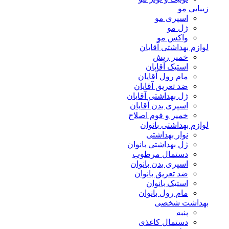
زیبایی مو
اسپری مو
ژل مو
واکس مو
لوازم بهداشتی آقایان
خمیر ریش
استیک آقایان
مام رول آقایان
ضد تعریق آقایان
ژل بهداشتی آقایان
اسپری بدن آقایان
خمیر و فوم اصلاح
لوازم بهداشتی بانوان
نوار بهداشتی
ژل بهداشتی بانوان
دستمال مرطوب
اسپری بدن بانوان
ضد تعریق بانوان
استیک بانوان
مام رول بانوان
بهداشت شخصی
پنبه
دستمال کاغذی