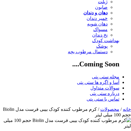
ژیلت
صابون
دهان و دندان
خمیر دندان
دهان شویه
مسواک
نخ دندان
بهداشت کودک
پوشک
دستمال مرطوب بچه
Coming Soon....
مجله ستی پتی
آسا و اگره ها ستی پتی
سوالات متداول
درباره ستی پتی
تماس با ستی پتی
خانه
/
محصولات
/ کرم مرطوب کننده کودک بیبی فرست مدل Biolin
حجم 100 میلی لیتر