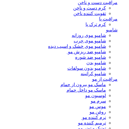
مراقبت دست و ناخن
کرم دست و ناخن
تقویت کننده ناخن
مراقبت پا
کرم ترک پا
شامپو
شامپو موی روزانه
شامپو موی چرب
شامپو موی خشک و اسیب دیده
شامپو ضد ریزش مو
شامپو ضد شوره
شامپو بدن
شامپو بدون سولفات
شامپو کراتینه
مراقبت از مو
ماسک مو بیرون از حمام
ماسک مو داخل حمام
لوسیون مو
سرم مو
موس مو
روغن مو
نرم کننده مو
ترمیم کننده مو
تونیک و تونر مو