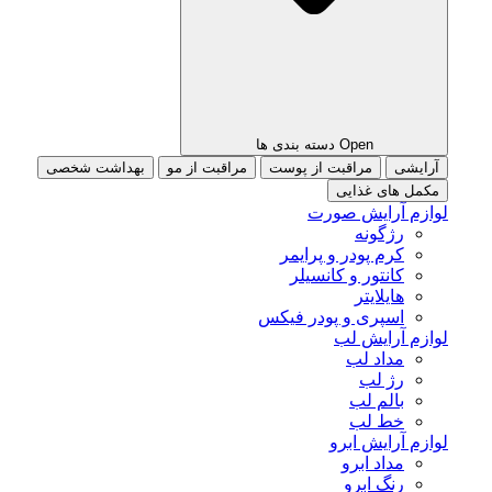
Open دسته بندی ها
آرایشی
مراقبت از پوست
مراقبت از مو
بهداشت شخصی
مکمل های غذایی
لوازم آرایش صورت
رژگونه
کرم پودر و پرایمر
کانتور و کانسیلر
هایلایتر
اسپری و پودر فیکس
لوازم آرایش لب
مداد لب
رژ لب
بالم لب
خط لب
لوازم آرایش ابرو
مداد ابرو
رنگ ابرو