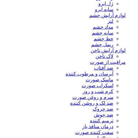
ژل ابرو
سایه ابرو
لوازم آرایش چشم
لنز
مداد چشم
سایه چشم
خط چشم
ریمل چشم
لوازم آرایش ناخن
لاک ناخن
مراقبت از صورت
ضد آفتاب
آبرسان و مرطوب کننده
ماسک صورت
اسکراب صورت
کرم شب و روز
سرم و روغن صورت
ضد لک و روشن کننده
ضد چروک
ضد جوش
ترمیم کننده
درمان منافذ باز
سفت کننده صورت