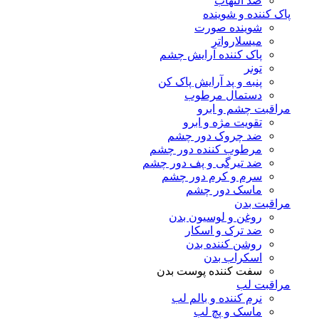
ضد التهاب
پاک کننده و شوینده
شوینده صورت
میسلارواتر
پاک کننده آرایش چشم
تونر
پنبه و پد آرایش پاک کن
دستمال مرطوب
مراقبت چشم و ابرو
تقویت مژه و ابرو
ضد چروک دور چشم
مرطوب کننده دور چشم
ضد تیرگی و پف دور چشم
سرم و کرم دور چشم
ماسک دور چشم
مراقبت بدن
روغن و لوسیون بدن
ضد ترک و اسکار
روشن کننده بدن
اسکراب بدن
سفت کننده پوست بدن
مراقبت لب
نرم کننده و بالم لب
ماسک و پچ لب