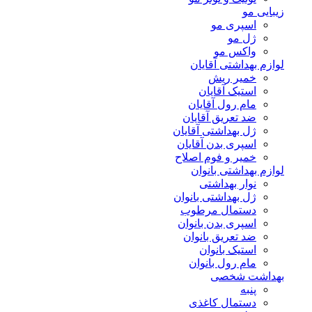
زیبایی مو
اسپری مو
ژل مو
واکس مو
لوازم بهداشتی آقایان
خمیر ریش
استیک آقایان
مام رول آقایان
ضد تعریق آقایان
ژل بهداشتی آقایان
اسپری بدن آقایان
خمیر و فوم اصلاح
لوازم بهداشتی بانوان
نوار بهداشتی
ژل بهداشتی بانوان
دستمال مرطوب
اسپری بدن بانوان
ضد تعریق بانوان
استیک بانوان
مام رول بانوان
بهداشت شخصی
پنبه
دستمال کاغذی