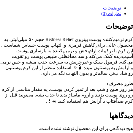
توضیحات
نظرات (0)
توضیحات
کرم ترمیم‌کننده پوست بیتروی Redness Relief حجم ۵۰ میلی‌لیتر، یه
محصول عالی برای کاهش قرمزی و التهاب پوست حساس شماست .
این کرم با ترکیبات آرام‌بخش و ترمیم‌کننده به بازسازی پوست
آسیب‌دیده کمک می‌کنه و سد محافظتی طبیعی پوست رو تقویت
می‌کنه. فرمول سبک و غیرچربش به سرعت جذب میشه و حس نرمی
و آرامش به پوستتون میده 🧴✨. استفاده منظم از این کرم پوستتون
رو شاداب‌تر، سالم‌تر و بدون التهاب نگه می‌داره.
طرز مصرف:
هر روز صبح و شب بعد از تمیز کردن پوست، یه مقدار مناسبی از کرم
رو روی پوست بزنید و آروم ماساژ بدید تا جذب بشه. می‌تونید قبل از
کرم ضدآفتاب یا آرایش هم استفاده کنید ☀️💄.
دیدگاهها
هیچ دیدگاهی برای این محصول نوشته نشده است.