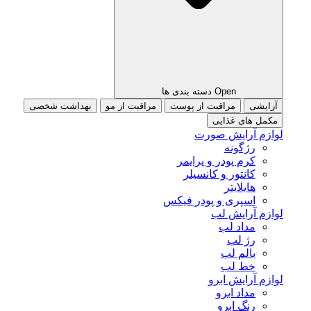
Open دسته بندی ها
آرایشی
مراقبت از پوست
مراقبت از مو
بهداشت شخصی
مکمل های غذایی
لوازم آرایش صورت
رژگونه
کرم پودر و پرایمر
کانتور و کانسیلر
هایلایتر
اسپری و پودر فیکس
لوازم آرایش لب
مداد لب
رژ لب
بالم لب
خط لب
لوازم آرایش ابرو
مداد ابرو
رنگ ابرو