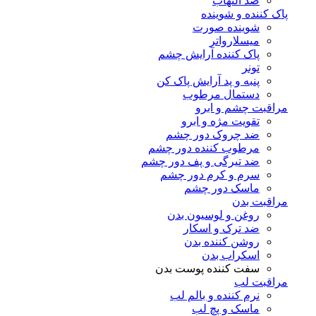
ضد التهاب
پاک کننده و شوینده
شوینده صورت
میسلارواتر
پاک کننده آرایش چشم
تونر
پنبه و پد آرایش پاک کن
دستمال مرطوب
مراقبت چشم و ابرو
تقویت مژه و ابرو
ضد چروک دور چشم
مرطوب کننده دور چشم
ضد تیرگی و پف دور چشم
سرم و کرم دور چشم
ماسک دور چشم
مراقبت بدن
روغن و لوسیون بدن
ضد ترک و اسکار
روشن کننده بدن
اسکراب بدن
سفت کننده پوست بدن
مراقبت لب
نرم کننده و بالم لب
ماسک و پچ لب