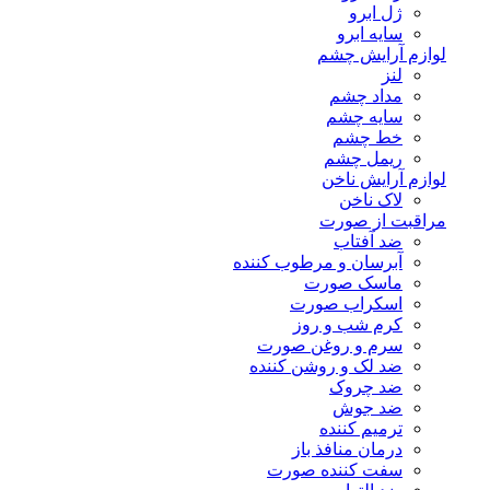
ژل ابرو
سایه ابرو
لوازم آرایش چشم
لنز
مداد چشم
سایه چشم
خط چشم
ریمل چشم
لوازم آرایش ناخن
لاک ناخن
مراقبت از صورت
ضد آفتاب
آبرسان و مرطوب کننده
ماسک صورت
اسکراب صورت
کرم شب و روز
سرم و روغن صورت
ضد لک و روشن کننده
ضد چروک
ضد جوش
ترمیم کننده
درمان منافذ باز
سفت کننده صورت