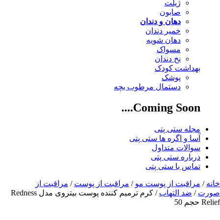
ژیلت
صابون
دهان و دندان
خمیر دندان
دهان شویه
مسواک
نخ دندان
بهداشت کودک
پوشک
دستمال مرطوب بچه
Coming Soon....
مجله ستی پتی
آسا و اگره ها ستی پتی
سوالات متداول
درباره ستی پتی
تماس با ستی پتی
خانه
/
مراقبت از پوست مو
/
مراقبت از پوست
/
مراقبت از
صورت
/
ضد التهاب
/ کرم ترمیم کننده پوست بیتروی مدل Redness
Relief حجم 50