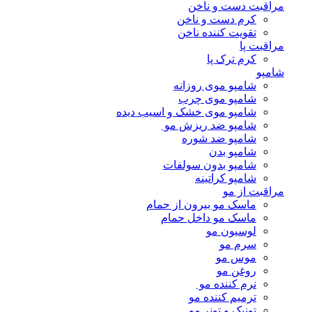
مراقبت دست و ناخن
کرم دست و ناخن
تقویت کننده ناخن
مراقبت پا
کرم ترک پا
شامپو
شامپو موی روزانه
شامپو موی چرب
شامپو موی خشک و اسیب دیده
شامپو ضد ریزش مو
شامپو ضد شوره
شامپو بدن
شامپو بدون سولفات
شامپو کراتینه
مراقبت از مو
ماسک مو بیرون از حمام
ماسک مو داخل حمام
لوسیون مو
سرم مو
موس مو
روغن مو
نرم کننده مو
ترمیم کننده مو
تونیک و تونر مو