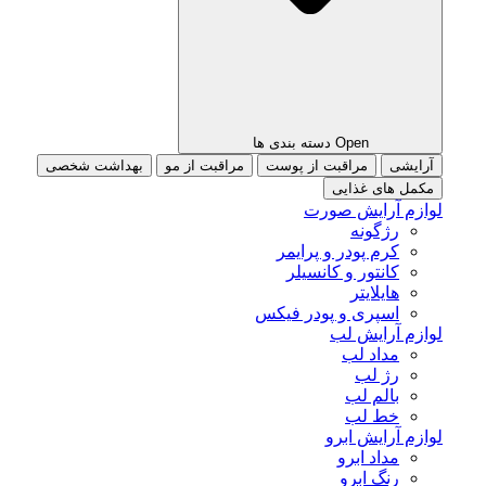
Open دسته بندی ها
آرایشی
مراقبت از پوست
مراقبت از مو
بهداشت شخصی
مکمل های غذایی
لوازم آرایش صورت
رژگونه
کرم پودر و پرایمر
کانتور و کانسیلر
هایلایتر
اسپری و پودر فیکس
لوازم آرایش لب
مداد لب
رژ لب
بالم لب
خط لب
لوازم آرایش ابرو
مداد ابرو
رنگ ابرو