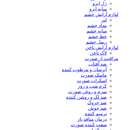
ژل ابرو
سایه ابرو
لوازم آرایش چشم
لنز
مداد چشم
سایه چشم
خط چشم
ریمل چشم
لوازم آرایش ناخن
لاک ناخن
مراقبت از صورت
ضد آفتاب
آبرسان و مرطوب کننده
ماسک صورت
اسکراب صورت
کرم شب و روز
سرم و روغن صورت
ضد لک و روشن کننده
ضد چروک
ضد جوش
ترمیم کننده
درمان منافذ باز
سفت کننده صورت