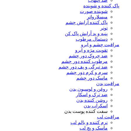
ضد التهاب
پاک کننده و شوینده
شوینده صورت
میسلارواتر
پاک کننده آرایش چشم
تونر
پنبه و پد آرایش پاک کن
دستمال مرطوب
مراقبت چشم و ابرو
تقویت مژه و ابرو
ضد چروک دور چشم
مرطوب کننده دور چشم
ضد تیرگی و پف دور چشم
سرم و کرم دور چشم
ماسک دور چشم
مراقبت بدن
روغن و لوسیون بدن
ضد ترک و اسکار
روشن کننده بدن
اسکراب بدن
سفت کننده پوست بدن
مراقبت لب
نرم کننده و بالم لب
ماسک و پچ لب