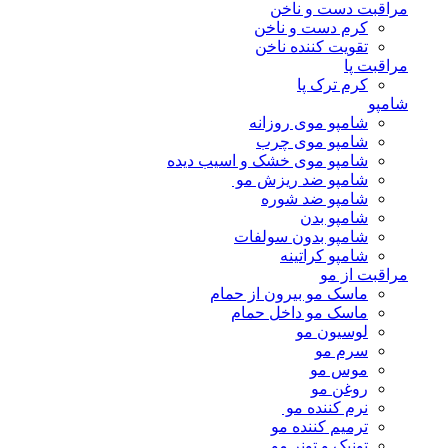
مراقبت دست و ناخن
کرم دست و ناخن
تقویت کننده ناخن
مراقبت پا
کرم ترک پا
شامپو
شامپو موی روزانه
شامپو موی چرب
شامپو موی خشک و اسیب دیده
شامپو ضد ریزش مو
شامپو ضد شوره
شامپو بدن
شامپو بدون سولفات
شامپو کراتینه
مراقبت از مو
ماسک مو بیرون از حمام
ماسک مو داخل حمام
لوسیون مو
سرم مو
موس مو
روغن مو
نرم کننده مو
ترمیم کننده مو
تونیک و تونر مو