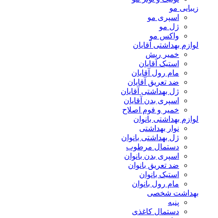
زیبایی مو
اسپری مو
ژل مو
واکس مو
لوازم بهداشتی آقایان
خمیر ریش
استیک آقایان
مام رول آقایان
ضد تعریق آقایان
ژل بهداشتی آقایان
اسپری بدن آقایان
خمیر و فوم اصلاح
لوازم بهداشتی بانوان
نوار بهداشتی
ژل بهداشتی بانوان
دستمال مرطوب
اسپری بدن بانوان
ضد تعریق بانوان
استیک بانوان
مام رول بانوان
بهداشت شخصی
پنبه
دستمال کاغذی