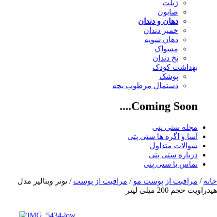
ژیلت
صابون
دهان و دندان
خمیر دندان
دهان شویه
مسواک
نخ دندان
بهداشت کودک
پوشک
دستمال مرطوب بچه
Coming Soon....
مجله ستی پتی
آسا و اگره ها ستی پتی
سوالات متداول
درباره ستی پتی
تماس با ستی پتی
خانه
/
مراقبت از پوست مو
/
مراقبت از پوست
/ تونر ویتالیر مدل
هیدراویت حجم 200 میلی لیتر