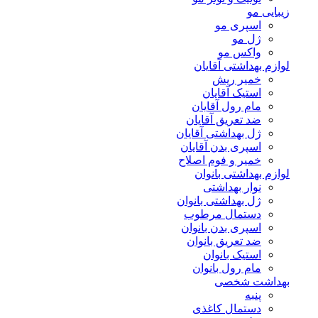
زیبایی مو
اسپری مو
ژل مو
واکس مو
لوازم بهداشتی آقایان
خمیر ریش
استیک آقایان
مام رول آقایان
ضد تعریق آقایان
ژل بهداشتی آقایان
اسپری بدن آقایان
خمیر و فوم اصلاح
لوازم بهداشتی بانوان
نوار بهداشتی
ژل بهداشتی بانوان
دستمال مرطوب
اسپری بدن بانوان
ضد تعریق بانوان
استیک بانوان
مام رول بانوان
بهداشت شخصی
پنبه
دستمال کاغذی