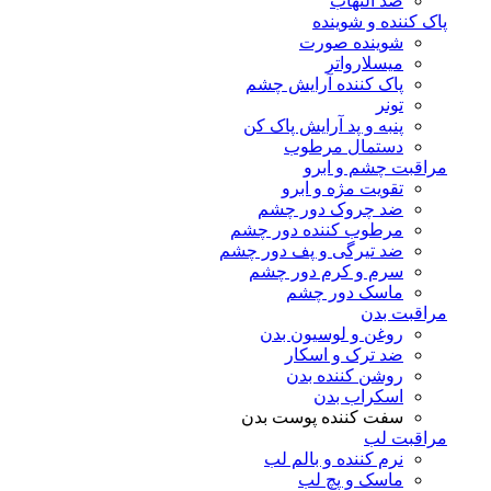
ضد التهاب
پاک کننده و شوینده
شوینده صورت
میسلارواتر
پاک کننده آرایش چشم
تونر
پنبه و پد آرایش پاک کن
دستمال مرطوب
مراقبت چشم و ابرو
تقویت مژه و ابرو
ضد چروک دور چشم
مرطوب کننده دور چشم
ضد تیرگی و پف دور چشم
سرم و کرم دور چشم
ماسک دور چشم
مراقبت بدن
روغن و لوسیون بدن
ضد ترک و اسکار
روشن کننده بدن
اسکراب بدن
سفت کننده پوست بدن
مراقبت لب
نرم کننده و بالم لب
ماسک و پچ لب