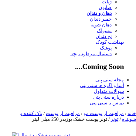
ژیلت
صابون
دهان و دندان
خمیر دندان
دهان شویه
مسواک
نخ دندان
بهداشت کودک
پوشک
دستمال مرطوب بچه
Coming Soon....
مجله ستی پتی
آسا و اگره ها ستی پتی
سوالات متداول
درباره ستی پتی
تماس با ستی پتی
خانه
/
مراقبت از پوست مو
/
مراقبت از پوست
/
پاک کننده و
شوینده
/
تونر
/ تونر پوست خشک یوزیدر 250 میلی لیتر