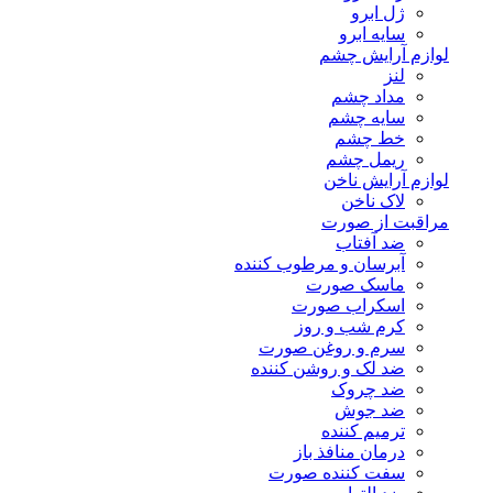
ژل ابرو
سایه ابرو
لوازم آرایش چشم
لنز
مداد چشم
سایه چشم
خط چشم
ریمل چشم
لوازم آرایش ناخن
لاک ناخن
مراقبت از صورت
ضد آفتاب
آبرسان و مرطوب کننده
ماسک صورت
اسکراب صورت
کرم شب و روز
سرم و روغن صورت
ضد لک و روشن کننده
ضد چروک
ضد جوش
ترمیم کننده
درمان منافذ باز
سفت کننده صورت