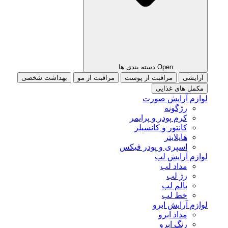
Open دسته بندی ها
آرایشی
مراقبت از پوست
مراقبت از مو
بهداشت شخصی
مکمل های غذایی
لوازم آرایش صورت
رژگونه
کرم پودر و پرایمر
کانتور و کانسیلر
هایلایتر
اسپری و پودر فیکس
لوازم آرایش لب
مداد لب
رژ لب
بالم لب
خط لب
لوازم آرایش ابرو
مداد ابرو
رنگ ابرو