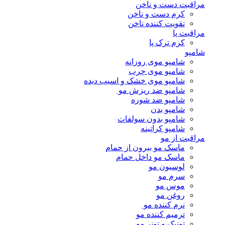
مراقبت دست و ناخن
کرم دست و ناخن
تقویت کننده ناخن
مراقبت پا
کرم ترک پا
شامپو
شامپو موی روزانه
شامپو موی چرب
شامپو موی خشک و اسیب دیده
شامپو ضد ریزش مو
شامپو ضد شوره
شامپو بدن
شامپو بدون سولفات
شامپو کراتینه
مراقبت از مو
ماسک مو بیرون از حمام
ماسک مو داخل حمام
لوسیون مو
سرم مو
موس مو
روغن مو
نرم کننده مو
ترمیم کننده مو
تونیک و تونر مو