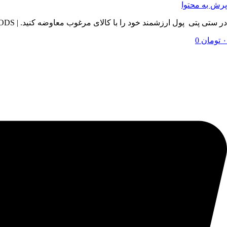
پرش به محتوا
در ستی پتی پول ارزشمند خود را با کالای مرغوب معاوضه کنید. | BY SETIPETI , EXCHANGE YOUR VALUABLE MONEY WITH QUALITY GOODS
۰
تومان
0