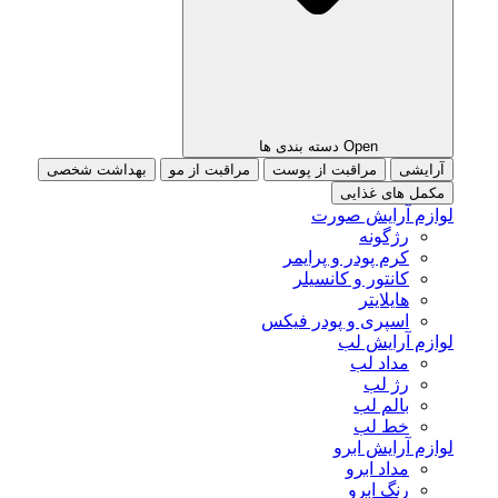
Open دسته بندی ها
آرایشی
مراقبت از پوست
مراقبت از مو
بهداشت شخصی
مکمل های غذایی
لوازم آرایش صورت
رژگونه
کرم پودر و پرایمر
کانتور و کانسیلر
هایلایتر
اسپری و پودر فیکس
لوازم آرایش لب
مداد لب
رژ لب
بالم لب
خط لب
لوازم آرایش ابرو
مداد ابرو
رنگ ابرو