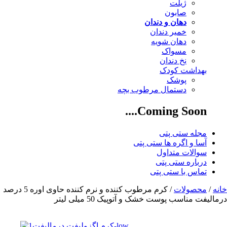
ژیلت
صابون
دهان و دندان
خمیر دندان
دهان شویه
مسواک
نخ دندان
بهداشت کودک
پوشک
دستمال مرطوب بچه
Coming Soon....
مجله ستی پتی
آسا و اگره ها ستی پتی
سوالات متداول
درباره ستی پتی
تماس با ستی پتی
خانه
/
محصولات
/ کرم مرطوب کننده و نرم کننده حاوی اوره 5 درصد
درمالیفت مناسب پوست خشک و آتوپیک 50 میلی لیتر