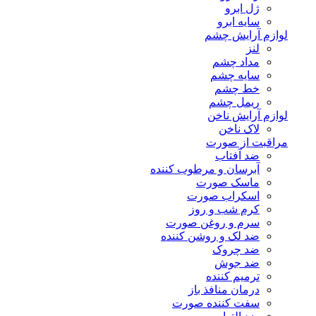
ژل ابرو
سایه ابرو
لوازم آرایش چشم
لنز
مداد چشم
سایه چشم
خط چشم
ریمل چشم
لوازم آرایش ناخن
لاک ناخن
مراقبت از صورت
ضد آفتاب
آبرسان و مرطوب کننده
ماسک صورت
اسکراب صورت
کرم شب و روز
سرم و روغن صورت
ضد لک و روشن کننده
ضد چروک
ضد جوش
ترمیم کننده
درمان منافذ باز
سفت کننده صورت