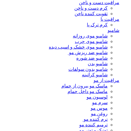
مراقبت دست و ناخن
کرم دست و ناخن
تقویت کننده ناخن
مراقبت پا
کرم ترک پا
شامپو
شامپو موی روزانه
شامپو موی چرب
شامپو موی خشک و اسیب دیده
شامپو ضد ریزش مو
شامپو ضد شوره
شامپو بدن
شامپو بدون سولفات
شامپو کراتینه
مراقبت از مو
ماسک مو بیرون از حمام
ماسک مو داخل حمام
لوسیون مو
سرم مو
موس مو
روغن مو
نرم کننده مو
ترمیم کننده مو
تونیک و تونر مو