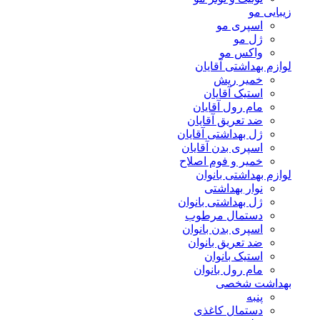
زیبایی مو
اسپری مو
ژل مو
واکس مو
لوازم بهداشتی آقایان
خمیر ریش
استیک آقایان
مام رول آقایان
ضد تعریق آقایان
ژل بهداشتی آقایان
اسپری بدن آقایان
خمیر و فوم اصلاح
لوازم بهداشتی بانوان
نوار بهداشتی
ژل بهداشتی بانوان
دستمال مرطوب
اسپری بدن بانوان
ضد تعریق بانوان
استیک بانوان
مام رول بانوان
بهداشت شخصی
پنبه
دستمال کاغذی