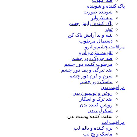
ضد التهاب
پاک کننده و شوینده
شوینده صورت
میسلارواتر
پاک کننده آرایش چشم
تونر
پنبه و پد آرایش پاک کن
دستمال مرطوب
مراقبت چشم و ابرو
تقویت مژه و ابرو
ضد چروک دور چشم
مرطوب کننده دور چشم
ضد تیرگی و پف دور چشم
سرم و کرم دور چشم
ماسک دور چشم
مراقبت بدن
روغن و لوسیون بدن
ضد ترک و اسکار
روشن کننده بدن
اسکراب بدن
سفت کننده پوست بدن
مراقبت لب
نرم کننده و بالم لب
ماسک و پچ لب