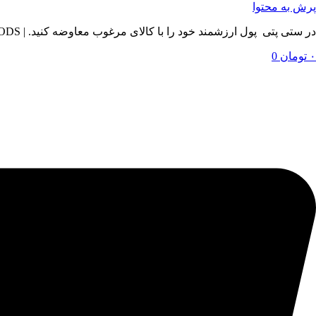
پرش به محتوا
در ستی پتی پول ارزشمند خود را با کالای مرغوب معاوضه کنید. | BY SETIPETI , EXCHANGE YOUR VALUABLE MONEY WITH QUALITY GOODS
۰
تومان
0