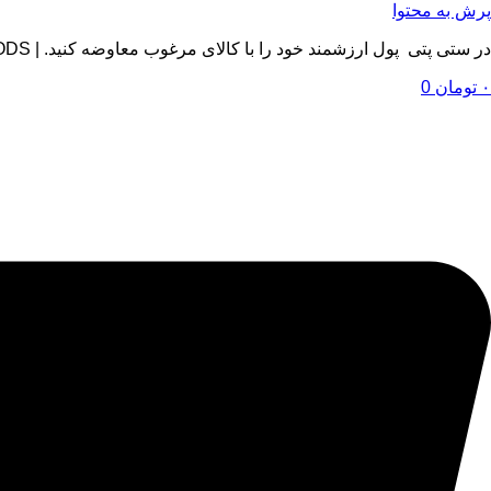
پرش به محتوا
در ستی پتی پول ارزشمند خود را با کالای مرغوب معاوضه کنید. | BY SETIPETI , EXCHANGE YOUR VALUABLE MONEY WITH QUALITY GOODS
۰
تومان
0