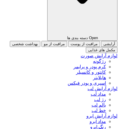
Open دسته بندی ها
آرایشی
مراقبت از پوست
مراقبت از مو
بهداشت شخصی
مکمل های غذایی
لوازم آرایش صورت
رژگونه
کرم پودر و پرایمر
کانتور و کانسیلر
هایلایتر
اسپری و پودر فیکس
لوازم آرایش لب
مداد لب
رژ لب
بالم لب
خط لب
لوازم آرایش ابرو
مداد ابرو
رنگ ابرو