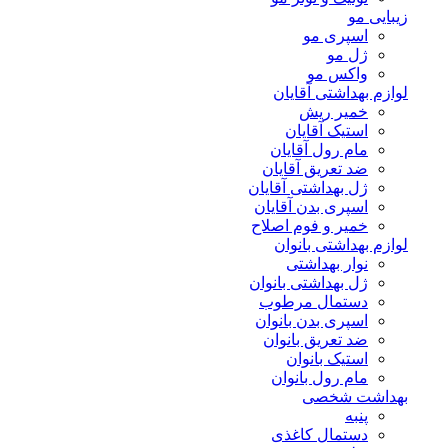
زیبایی مو
اسپری مو
ژل مو
واکس مو
لوازم بهداشتی آقایان
خمیر ریش
استیک آقایان
مام رول آقایان
ضد تعریق آقایان
ژل بهداشتی آقایان
اسپری بدن آقایان
خمیر و فوم اصلاح
لوازم بهداشتی بانوان
نوار بهداشتی
ژل بهداشتی بانوان
دستمال مرطوب
اسپری بدن بانوان
ضد تعریق بانوان
استیک بانوان
مام رول بانوان
بهداشت شخصی
پنبه
دستمال کاغذی