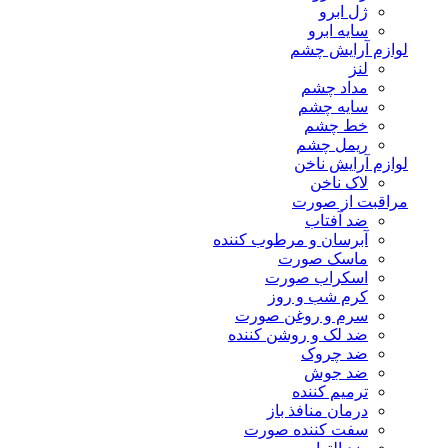
ژل ابرو
سایه ابرو
لوازم آرایش چشم
لنز
مداد چشم
سایه چشم
خط چشم
ریمل چشم
لوازم آرایش ناخن
لاک ناخن
مراقبت از صورت
ضد آفتاب
آبرسان و مرطوب کننده
ماسک صورت
اسکراب صورت
کرم شب و روز
سرم و روغن صورت
ضد لک و روشن کننده
ضد چروک
ضد جوش
ترمیم کننده
درمان منافذ باز
سفت کننده صورت