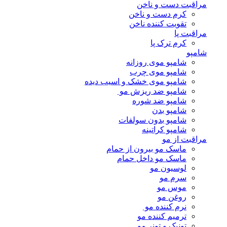
مراقبت دست و ناخن
کرم دست و ناخن
تقویت کننده ناخن
مراقبت پا
کرم ترک پا
شامپو
شامپو موی روزانه
شامپو موی چرب
شامپو موی خشک و اسیب دیده
شامپو ضد ریزش مو
شامپو ضد شوره
شامپو بدن
شامپو بدون سولفات
شامپو کراتینه
مراقبت از مو
ماسک مو بیرون از حمام
ماسک مو داخل حمام
لوسیون مو
سرم مو
موس مو
روغن مو
نرم کننده مو
ترمیم کننده مو
تونیک و تونر مو