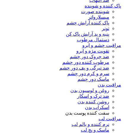
ضد التهاب
پاک کننده و شوینده
شوینده صورت
میسلارواتر
پاک کننده آرایش چشم
تونر
پنبه و پد آرایش پاک کن
دستمال مرطوب
مراقبت چشم و ابرو
تقویت مژه و ابرو
ضد چروک دور چشم
مرطوب کننده دور چشم
ضد تیرگی و پف دور چشم
سرم و کرم دور چشم
ماسک دور چشم
مراقبت بدن
روغن و لوسیون بدن
ضد ترک و اسکار
روشن کننده بدن
اسکراب بدن
سفت کننده پوست بدن
مراقبت لب
نرم کننده و بالم لب
ماسک و پچ لب