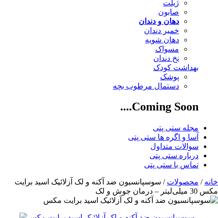
ژیلت
صابون
دهان و دندان
خمیر دندان
دهان شویه
مسواک
نخ دندان
بهداشت کودک
پوشک
دستمال مرطوب بچه
Coming Soon....
مجله ستی پتی
آسا و اگره ها ستی پتی
سوالات متداول
درباره ستی پتی
تماس با ستی پتی
خانه
/
محصولات
/ سوسپانسیون ضد آکنه و لک آزلائیک اسید برایت
مکس 30 میلی‌لیتر – درمان جوش و لک