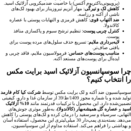
(پروپیونی‌باکتریوم آکنس) با خاصیت ضدمیکروبی آزلائیک اسید.
کاهش لک و تیرگی
: مهار آنزیم تیروزیناز برای بهبود لک‌های
ناشی از آکنه و رزاسه.
ضد التهاب قوی
: کاهش قرمزی و التهابات پوستی با عصاره
کالاندولا.
کنترل چربی پوست
: تنظیم ترشح سبوم و پاکسازی منافذ
پوست.
لایه‌برداری ملایم
: تسریع حذف سلول‌های مرده پوست برای
بافتی صاف‌تر.
مناسب پوست‌های حساس
: فرمولاسیون ملایم، فاقد چربی و
ایده‌آل برای پوست‌های مستعد آکنه.
چرا سوسپانسیون آزلائیک اسید برایت مکس
را انتخاب کنیم؟
سوسپانسیون ضد آکنه و لک برایت مکس توسط
شرکت کیا کام فارمد
تولید شده و با شماره مجوز 1409/ظ/39 از سازمان غذا و دارو، کیفیتی
تضمین‌شده دارد. این محصول با ترکیبات قدرتمند مانند
10% آزلائیک
اسید
و
عصاره گل همیشه‌بهار (کالاندولا)
، به‌طور موثری جوش‌های
التهابی، سرسیاه و سرسفید را درمان کرده و لک‌های پوستی را کاهش
می‌دهد. بسته‌بندی پمپ‌دار 30 میلی‌لیتری این محصول، استفاده آسان
و بهداشتی را فراهم می‌کند. استفاده مداوم از این سوسپانسیون،