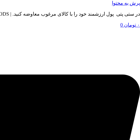
پرش به محتوا
در ستی پتی پول ارزشمند خود را با کالای مرغوب معاوضه کنید. | BY SETIPETI , EXCHANGE YOUR VALUABLE MONEY WITH QUALITY GOODS
۰
تومان
0