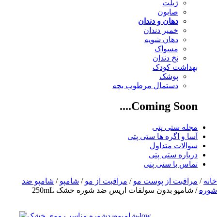
ژیلت
صابون
دهان و دندان
خمیر دندان
دهان شویه
مسواک
نخ دندان
بهداشت کودک
پوشک
دستمال مرطوب بچه
Coming Soon....
مجله ستی پتی
آسا و اگره ها ستی پتی
سوالات متداول
درباره ستی پتی
تماس با ستی پتی
خانه
/
مراقبت از پوست مو
/
مراقبت از مو
/
شامپو
/
شامپو ضد
شوره
/ شامپو بدون سولفات اریس ضد شوره خشک 250mL