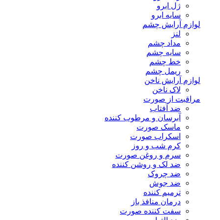
ژل ابرو
سایه ابرو
لوازم آرایش چشم
لنز
مداد چشم
سایه چشم
خط چشم
ریمل چشم
لوازم آرایش ناخن
لاک ناخن
مراقبت از صورت
ضد آفتاب
آبرسان و مرطوب کننده
ماسک صورت
اسکراب صورت
کرم شب و روز
سرم و روغن صورت
ضد لک و روشن کننده
ضد چروک
ضد جوش
ترمیم کننده
درمان منافذ باز
سفت کننده صورت