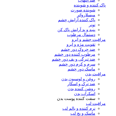
ضد التهاب
پاک کننده و شوینده
شوینده صورت
میسلارواتر
پاک کننده آرایش چشم
تونر
پنبه و پد آرایش پاک کن
دستمال مرطوب
مراقبت چشم و ابرو
تقویت مژه و ابرو
ضد چروک دور چشم
مرطوب کننده دور چشم
ضد تیرگی و پف دور چشم
سرم و کرم دور چشم
ماسک دور چشم
مراقبت بدن
روغن و لوسیون بدن
ضد ترک و اسکار
روشن کننده بدن
اسکراب بدن
سفت کننده پوست بدن
مراقبت لب
نرم کننده و بالم لب
ماسک و پچ لب