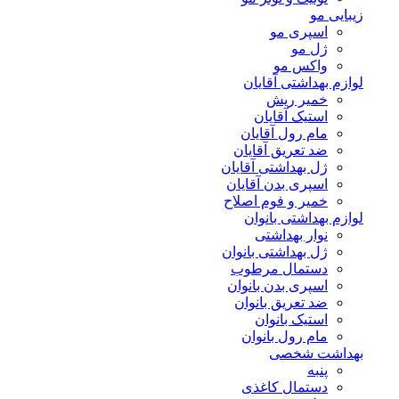
زیبایی مو
اسپری مو
ژل مو
واکس مو
لوازم بهداشتی آقایان
خمیر ریش
استیک آقایان
مام رول آقایان
ضد تعریق آقایان
ژل بهداشتی آقایان
اسپری بدن آقایان
خمیر و فوم اصلاح
لوازم بهداشتی بانوان
نوار بهداشتی
ژل بهداشتی بانوان
دستمال مرطوب
اسپری بدن بانوان
ضد تعریق بانوان
استیک بانوان
مام رول بانوان
بهداشت شخصی
پنبه
دستمال کاغذی