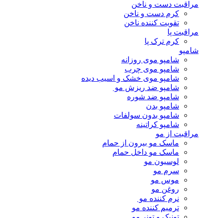
مراقبت دست و ناخن
کرم دست و ناخن
تقویت کننده ناخن
مراقبت پا
کرم ترک پا
شامپو
شامپو موی روزانه
شامپو موی چرب
شامپو موی خشک و اسیب دیده
شامپو ضد ریزش مو
شامپو ضد شوره
شامپو بدن
شامپو بدون سولفات
شامپو کراتینه
مراقبت از مو
ماسک مو بیرون از حمام
ماسک مو داخل حمام
لوسیون مو
سرم مو
موس مو
روغن مو
نرم کننده مو
ترمیم کننده مو
تونیک و تونر مو