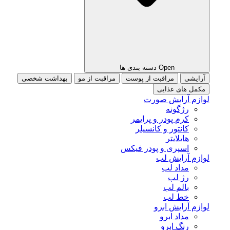
Open دسته بندی ها
آرایشی
مراقبت از پوست
مراقبت از مو
بهداشت شخصی
مکمل های غذایی
لوازم آرایش صورت
رژگونه
کرم پودر و پرایمر
کانتور و کانسیلر
هایلایتر
اسپری و پودر فیکس
لوازم آرایش لب
مداد لب
رژ لب
بالم لب
خط لب
لوازم آرایش ابرو
مداد ابرو
رنگ ابرو