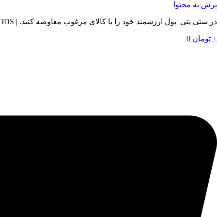
پرش به محتوا
در ستی پتی پول ارزشمند خود را با کالای مرغوب معاوضه کنید. | BY SETIPETI , EXCHANGE YOUR VALUABLE MONEY WITH QUALITY GOODS
۰
تومان
0