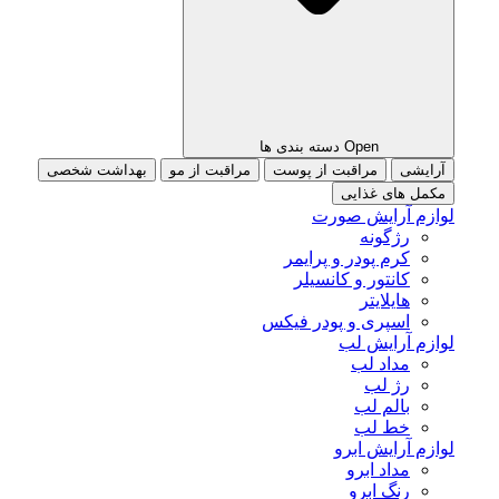
Open دسته بندی ها
آرایشی
مراقبت از پوست
مراقبت از مو
بهداشت شخصی
مکمل های غذایی
لوازم آرایش صورت
رژگونه
کرم پودر و پرایمر
کانتور و کانسیلر
هایلایتر
اسپری و پودر فیکس
لوازم آرایش لب
مداد لب
رژ لب
بالم لب
خط لب
لوازم آرایش ابرو
مداد ابرو
رنگ ابرو