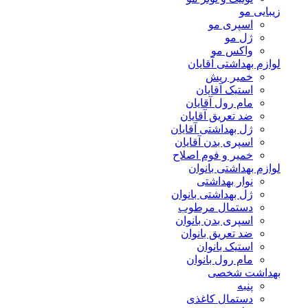
زیبایی مو
اسپری مو
ژل مو
واکس مو
لوازم بهداشتی آقایان
خمیر ریش
استیک آقایان
مام رول آقایان
ضد تعریق آقایان
ژل بهداشتی آقایان
اسپری بدن آقایان
خمیر و فوم اصلاح
لوازم بهداشتی بانوان
نوار بهداشتی
ژل بهداشتی بانوان
دستمال مرطوب
اسپری بدن بانوان
ضد تعریق بانوان
استیک بانوان
مام رول بانوان
بهداشت شخصی
پنبه
دستمال کاغذی