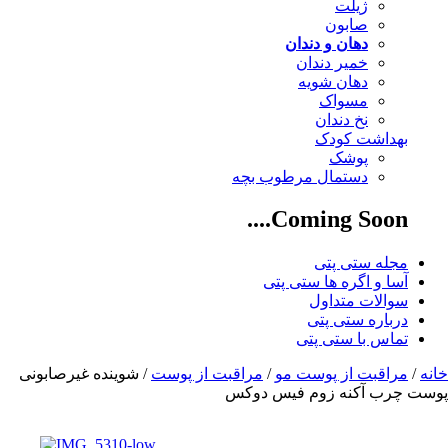
ژیلت
صابون
دهان و دندان
خمیر دندان
دهان شویه
مسواک
نخ دندان
بهداشت کودک
پوشک
دستمال مرطوب بچه
Coming Soon....
مجله ستی پتی
آسا و اگره ها ستی پتی
سوالات متداول
درباره ستی پتی
تماس با ستی پتی
خانه
/
مراقبت از پوست مو
/
مراقبت از پوست
/ شوینده غیرصابونی
پوست چرب آکنه زوم فیس دوکس