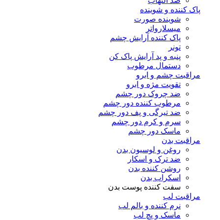
ضد التهاب
پاک کننده و شوینده
شوینده صورت
میسلارواتر
پاک کننده آرایش چشم
تونر
پنبه و پد آرایش پاک کن
دستمال مرطوب
مراقبت چشم و ابرو
تقویت مژه و ابرو
ضد چروک دور چشم
مرطوب کننده دور چشم
ضد تیرگی و پف دور چشم
سرم و کرم دور چشم
ماسک دور چشم
مراقبت بدن
روغن و لوسیون بدن
ضد ترک و اسکار
روشن کننده بدن
اسکراب بدن
سفت کننده پوست بدن
مراقبت لب
نرم کننده و بالم لب
ماسک و پچ لب