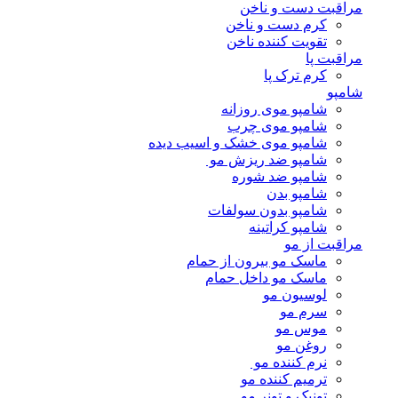
مراقبت دست و ناخن
کرم دست و ناخن
تقویت کننده ناخن
مراقبت پا
کرم ترک پا
شامپو
شامپو موی روزانه
شامپو موی چرب
شامپو موی خشک و اسیب دیده
شامپو ضد ریزش مو
شامپو ضد شوره
شامپو بدن
شامپو بدون سولفات
شامپو کراتینه
مراقبت از مو
ماسک مو بیرون از حمام
ماسک مو داخل حمام
لوسیون مو
سرم مو
موس مو
روغن مو
نرم کننده مو
ترمیم کننده مو
تونیک و تونر مو