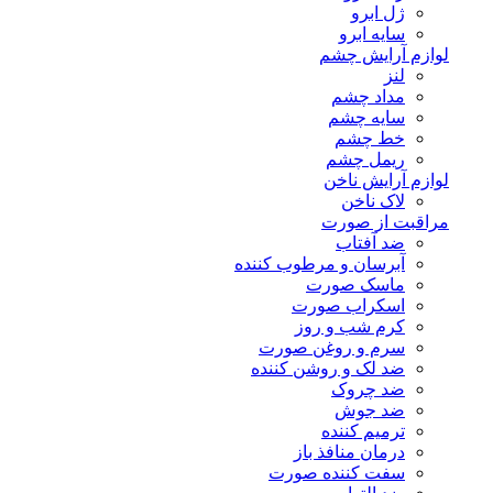
ژل ابرو
سایه ابرو
لوازم آرایش چشم
لنز
مداد چشم
سایه چشم
خط چشم
ریمل چشم
لوازم آرایش ناخن
لاک ناخن
مراقبت از صورت
ضد آفتاب
آبرسان و مرطوب کننده
ماسک صورت
اسکراب صورت
کرم شب و روز
سرم و روغن صورت
ضد لک و روشن کننده
ضد چروک
ضد جوش
ترمیم کننده
درمان منافذ باز
سفت کننده صورت