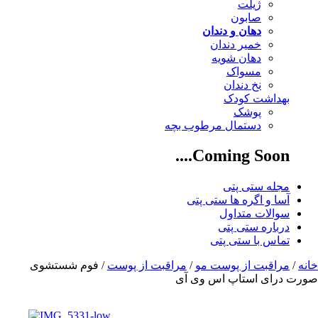
ژیلت
صابون
دهان و دندان
خمیر دندان
دهان شویه
مسواک
نخ دندان
بهداشت کودک
پوشک
دستمال مرطوب بچه
Coming Soon....
مجله ستی پتی
آسا و اگره ها ستی پتی
سوالات متداول
درباره ستی پتی
تماس با ستی پتی
خانه
/
مراقبت از پوست مو
/
مراقبت از پوست
/ فوم شستشوی
صورت درای استاپ اس وی آی