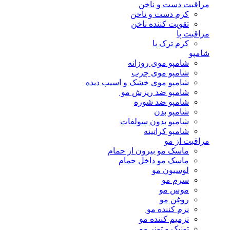
مراقبت دست و ناخن
کرم دست و ناخن
تقویت کننده ناخن
مراقبت پا
کرم ترک پا
شامپو
شامپو موی روزانه
شامپو موی چرب
شامپو موی خشک و اسیب دیده
شامپو ضد ریزش مو
شامپو ضد شوره
شامپو بدن
شامپو بدون سولفات
شامپو کراتینه
مراقبت از مو
ماسک مو بیرون از حمام
ماسک مو داخل حمام
لوسیون مو
سرم مو
موس مو
روغن مو
نرم کننده مو
ترمیم کننده مو
تونیک و تونر مو