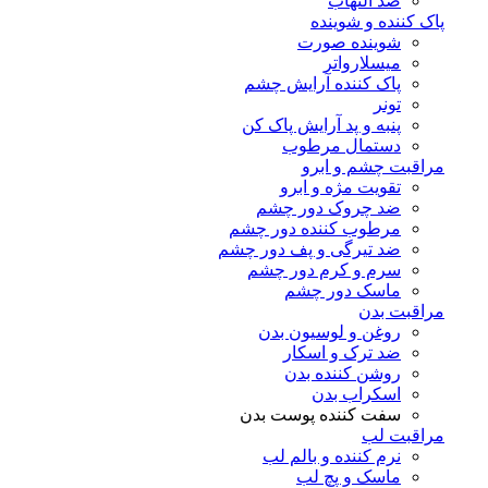
ضد التهاب
پاک کننده و شوینده
شوینده صورت
میسلارواتر
پاک کننده آرایش چشم
تونر
پنبه و پد آرایش پاک کن
دستمال مرطوب
مراقبت چشم و ابرو
تقویت مژه و ابرو
ضد چروک دور چشم
مرطوب کننده دور چشم
ضد تیرگی و پف دور چشم
سرم و کرم دور چشم
ماسک دور چشم
مراقبت بدن
روغن و لوسیون بدن
ضد ترک و اسکار
روشن کننده بدن
اسکراب بدن
سفت کننده پوست بدن
مراقبت لب
نرم کننده و بالم لب
ماسک و پچ لب