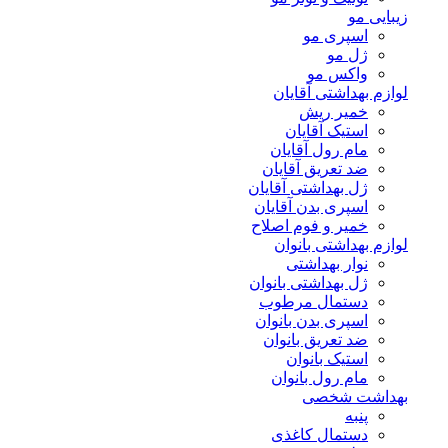
زیبایی مو
اسپری مو
ژل مو
واکس مو
لوازم بهداشتی آقایان
خمیر ریش
استیک آقایان
مام رول آقایان
ضد تعریق آقایان
ژل بهداشتی آقایان
اسپری بدن آقایان
خمیر و فوم اصلاح
لوازم بهداشتی بانوان
نوار بهداشتی
ژل بهداشتی بانوان
دستمال مرطوب
اسپری بدن بانوان
ضد تعریق بانوان
استیک بانوان
مام رول بانوان
بهداشت شخصی
پنبه
دستمال کاغذی