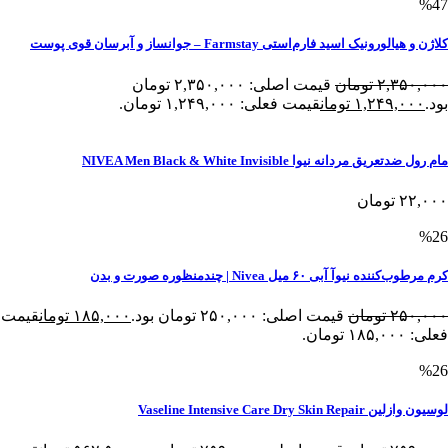
%47
کلاژن و هیالورونیک اسید فارم‌استی Farmstay – جوانساز و آبرسان قوی پوست
۲,۳۵۰,۰۰۰
تومان
قیمت اصلی: ۲,۳۵۰,۰۰۰ تومان
بود.
۱,۲۴۹,۰۰۰
تومان
قیمت فعلی: ۱,۲۴۹,۰۰۰ تومان.
مام رول ضدتعریق مردانه نیوا NIVEA Men Black & White Invisible
۲۲,۰۰۰
تومان
%26
کرم مرطوب‌کننده نیوآ آبی ۶۰ میل Nivea | چندمنظوره صورت و بدن
۲۵۰,۰۰۰
تومان
قیمت اصلی: ۲۵۰,۰۰۰ تومان بود.
۱۸۵,۰۰۰
تومان
قیمت
فعلی: ۱۸۵,۰۰۰ تومان.
%26
لوسیون وازلین Vaseline Intensive Care Dry Skin Repair