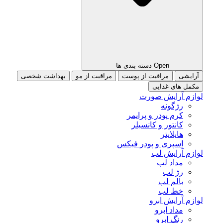
Open دسته بندی ها
آرایشی
مراقبت از پوست
مراقبت از مو
بهداشت شخصی
مکمل های غذایی
لوازم آرایش صورت
رژگونه
کرم پودر و پرایمر
کانتور و کانسیلر
هایلایتر
اسپری و پودر فیکس
لوازم آرایش لب
مداد لب
رژ لب
بالم لب
خط لب
لوازم آرایش ابرو
مداد ابرو
رنگ ابرو