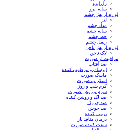
ژل ابرو
سایه ابرو
لوازم آرایش چشم
لنز
مداد چشم
سایه چشم
خط چشم
ریمل چشم
لوازم آرایش ناخن
لاک ناخن
مراقبت از صورت
ضد آفتاب
آبرسان و مرطوب کننده
ماسک صورت
اسکراب صورت
کرم شب و روز
سرم و روغن صورت
ضد لک و روشن کننده
ضد چروک
ضد جوش
ترمیم کننده
درمان منافذ باز
سفت کننده صورت