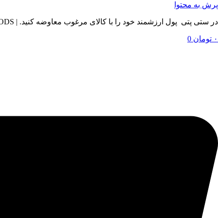
پرش به محتوا
در ستی پتی پول ارزشمند خود را با کالای مرغوب معاوضه کنید. | BY SETIPETI , EXCHANGE YOUR VALUABLE MONEY WITH QUALITY GOODS
۰
تومان
0