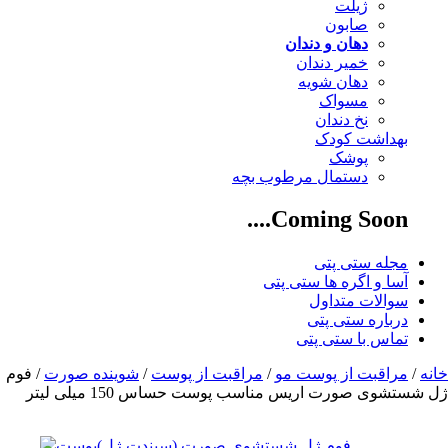
ژیلت
صابون
دهان و دندان
خمیر دندان
دهان شویه
مسواک
نخ دندان
بهداشت کودک
پوشک
دستمال مرطوب بچه
Coming Soon....
مجله ستی پتی
آسا و اگره ها ستی پتی
سوالات متداول
درباره ستی پتی
تماس با ستی پتی
خانه
/
مراقبت از پوست مو
/
مراقبت از پوست
/
شوینده صورت
/ فوم
ژل شستشوی صورت اریس مناسب پوست حساس 150 میلی لیتر