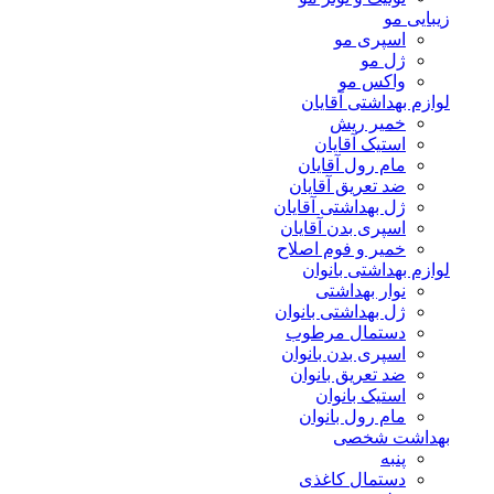
زیبایی مو
اسپری مو
ژل مو
واکس مو
لوازم بهداشتی آقایان
خمیر ریش
استیک آقایان
مام رول آقایان
ضد تعریق آقایان
ژل بهداشتی آقایان
اسپری بدن آقایان
خمیر و فوم اصلاح
لوازم بهداشتی بانوان
نوار بهداشتی
ژل بهداشتی بانوان
دستمال مرطوب
اسپری بدن بانوان
ضد تعریق بانوان
استیک بانوان
مام رول بانوان
بهداشت شخصی
پنبه
دستمال کاغذی