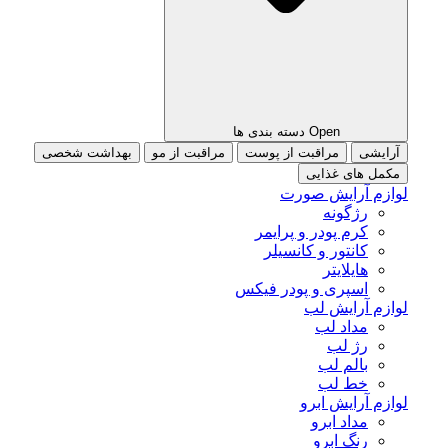
Open دسته بندی ها
آرایشی
مراقبت از پوست
مراقبت از مو
بهداشت شخصی
مکمل های غذایی
لوازم آرایش صورت
رژگونه
کرم پودر و پرایمر
کانتور و کانسیلر
هایلایتر
اسپری و پودر فیکس
لوازم آرایش لب
مداد لب
رژ لب
بالم لب
خط لب
لوازم آرایش ابرو
مداد ابرو
رنگ ابرو