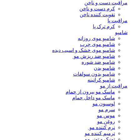
مراقبت دست و ناخن
کرم دست و ناخن
تقویت کننده ناخن
مراقبت پا
کرم ترک پا
شامپو
شامپو موی روزانه
شامپو موی چرب
شامپو موی خشک و اسیب دیده
شامپو ضد ریزش مو
شامپو ضد شوره
شامپو بدن
شامپو بدون سولفات
شامپو کراتینه
مراقبت از مو
ماسک مو بیرون از حمام
ماسک مو داخل حمام
لوسیون مو
سرم مو
موس مو
روغن مو
نرم کننده مو
ترمیم کننده مو
تونیک و تونر مو