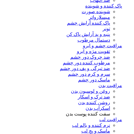
ضد التهاب
پاک کننده و شوینده
شوینده صورت
میسلارواتر
پاک کننده آرایش چشم
تونر
پنبه و پد آرایش پاک کن
دستمال مرطوب
مراقبت چشم و ابرو
تقویت مژه و ابرو
ضد چروک دور چشم
مرطوب کننده دور چشم
ضد تیرگی و پف دور چشم
سرم و کرم دور چشم
ماسک دور چشم
مراقبت بدن
روغن و لوسیون بدن
ضد ترک و اسکار
روشن کننده بدن
اسکراب بدن
سفت کننده پوست بدن
مراقبت لب
نرم کننده و بالم لب
ماسک و پچ لب