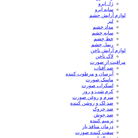
ژل ابرو
سایه ابرو
لوازم آرایش چشم
لنز
مداد چشم
سایه چشم
خط چشم
ریمل چشم
لوازم آرایش ناخن
لاک ناخن
مراقبت از صورت
ضد آفتاب
آبرسان و مرطوب کننده
ماسک صورت
اسکراب صورت
کرم شب و روز
سرم و روغن صورت
ضد لک و روشن کننده
ضد چروک
ضد جوش
ترمیم کننده
درمان منافذ باز
سفت کننده صورت